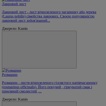
Лавровий лист
Лавровий лист - лист вічнозеленого чагарнику або дерева
(Laurus nobilis) сімейства лаврових. Своєю популярністю
лавровий лист зобов'язаний...
Джерело: Kamis
Розмарин
Розмарин - листя вічнозеленого гіллястого напівчагарнику
(rosmarinus officinalis). Його пекучий , гіркуватий смак і
приємний смолистий ,...
Джерело: Kamis