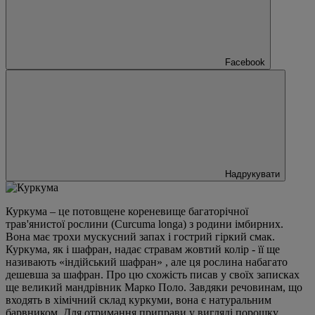
Facebook
Надрукувати
Куркума – це потовщене кореневище багаторічної
трав'янистої рослини (Curcuma longa) з родини імбирних.
Вона має трохи мускусний запах і гострий гіркий смак.
Куркума, як і шафран, надає стравам жовтий колір - її ще
називають «індійський шафран» , але ця рослина набагато
дешевша за шафран. Про цю схожість писав у своїх записках
ще великий мандрівник Марко Поло. Завдяки речовинам, що
входять в хімічний склад куркуми, вона є натуральним
барвником. Для отримання приправи у вигляді порошку