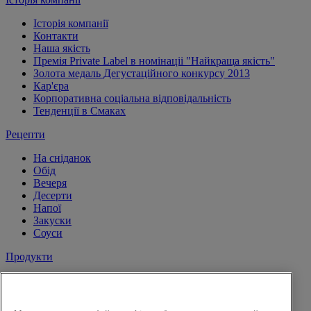
Історія компанії
Контакти
Наша якість
Премія Private Label в номінаціі "Найкраща якість"
Золота медаль Дегустаційного конкурсу 2013
Кар'єра
Корпоративна соціальна відповідальність
Тенденції в Смаках
Рецепти
На сніданок
Обід
Вечеря
Десерти
Напої
Закуски
Соуси
Продукти
Сіль і перець
Спеції
Трави