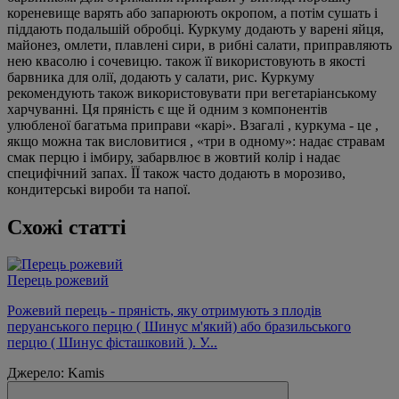
кореневище варять або запарюють окропом, а потім сушать і
піддають подальшій обробці. Куркуму додають у варені яйця,
майонез, омлети, плавлені сири, в рибні салати, приправляють
нею квасолю і сочевицю. також її використовують в якості
барвника для олії, додають у салати, рис. Куркуму
рекомендують також використовувати при вегетаріанському
харчуванні. Ця пряність є ще й одним з компонентів
улюбленої багатьма приправи «карі». Взагалі , куркума - це ,
якщо можна так висловитися , «три в одному»: надає стравам
смак перцю і імбиру, забарвлює в жовтий колір і надає
специфічний запах. ЇЇ також часто додають в морозиво,
кондитерські вироби та напої.
Схожі статті
Перець рожевий
Рожевий перець - пряність, яку отримують з плодів
перуанського перцю ( Шинус м'який) або бразильського
перцю ( Шинус фісташковий ). У...
Джерело: Kamis