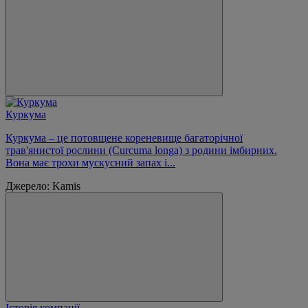
Куркума
Куркума – це потовщене кореневище багаторічної
трав'янистої рослини (Curcuma longa) з родини імбирних.
Вона має трохи мускусний запах і...
Джерело: Kamis
Історія компанії