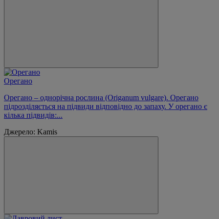
Орегано
Орегано – однорічна рослина (Origanum vulgare). Орегано
підрозділяється на підвиди відповідно до запаху. У орегано є
кілька підвидів:...
Джерело: Kamis