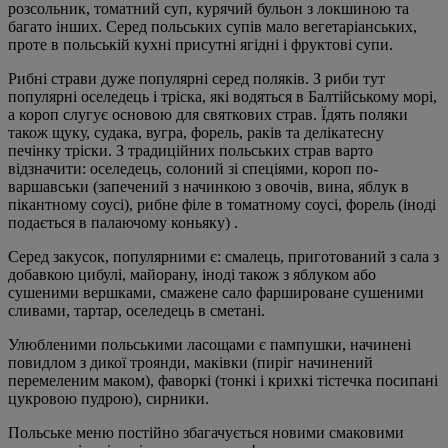
розсольник, томатний суп, курячий бульон з локшиною та
багато інших. Серед польських супів мало вегетаріанських,
проте в польській кухні присутні ягідні і фруктові супи.
Рибні страви дуже популярні серед поляків. З риби тут
популярні оселедець і тріска, які водяться в Балтійському морі,
а короп слугує основою для святкових страв. Їдять поляки
також щуку, судака, вугра, форель, раків та делікатесну
печінку тріски. З традиційних польських страв варто
відзначити: оселедець, солоний зі спеціями, короп по-
варшавськи (запечений з начинкою з овочів, вина, яблук в
пікантному соусі), рибне філе в томатному соусі, форель (іноді
подається в палаючому коньяку) .
Серед закусок, популярними є: смалець, приготований з сала з
добавкою цибулі, майорану, іноді також з яблуком або
сушеними вершками, смажене сало фаршироване сушеними
сливами, тартар, оселедець в сметані.
Улюбленими польськими ласощами є пампушки, начинені
повидлом з дикої троянди, маківки (пиріг начинений
перемеленим маком), фаворкі (тонкі і крихкі тістечка посипані
цукровою пудрою), сирники.
Польське меню постійно збагачується новими смаковими