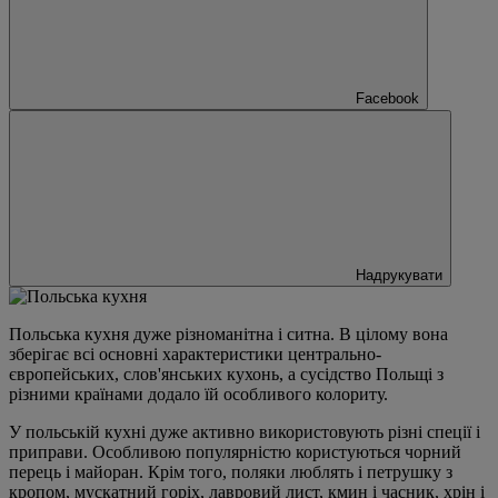
Facebook
Надрукувати
Польська кухня дуже різноманітна і ситна. В цілому вона
зберігає всі основні характеристики центрально-
європейських, слов'янських кухонь, а сусідство Польщі з
різними країнами додало їй особливого колориту.
У польській кухні дуже активно використовують різні спеції і
приправи. Особливою популярністю користуються чорний
перець і майоран. Крім того, поляки люблять і петрушку з
кропом, мускатний горіх, лавровий лист, кмин і часник, хрін і