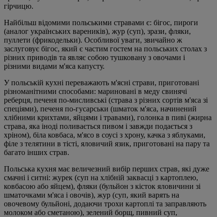
гірчицю.
Найбільш відомими польськими стравами є: бігос, пироги
(аналог українських вареників), жур (суп), зрази, фляки,
пуллети (фрикодельки). Особливої уваги, звичайно ж
заслуговує бігос, який є частим гостем на польських столах з
різних приводів та являє собою тушковану з овочами і
різними видами м'яса капусту.
У польській кухні переважають м'ясні страви, приготовані
різноманітними способами: мариновані в меду свинячі
реберця, печеня по-мисливські (страва з різних сортів м'яса зі
спеціями), печеня по-гусарськи (шматок м'яса, начинений
хлібними крихтами, яйцями і травами), голонка в пиві (жирна
страва, яка іноді поливається пивом і завжди подається з
хріном), біла ковбаса, м'ясо в соусі з хрону, качка з яблуками,
філе з телятини в тісті, яловичий язик, приготовані на пару та
багато інших страв.
Польська кухня має величезний вибір перших страв, які дуже
смачні і ситні: журек (суп на хлібній заквасці з картоплею,
ковбасою або яйцем), фляки (бульйон з кісток яловичини зі
шматочками м'яса і овочів), жур (суп, який варять на
овочевому бульйоні, додаючи трохи картоплі та заправляють
молоком або сметаною), зелений борщ, пивний суп,