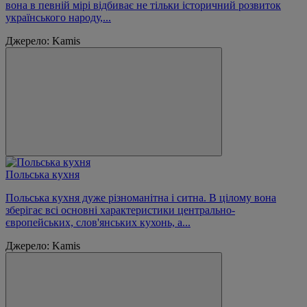
вона в певній мірі відбиває не тільки історичний розвиток
українського народу,...
Джерело: Kamis
Польська кухня
Польська кухня дуже різноманітна і ситна. В цілому вона
зберігає всі основні характеристики центрально-
європейських, слов'янських кухонь, а...
Джерело: Kamis