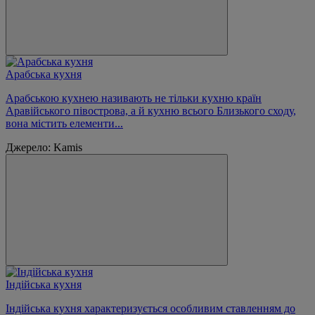
Арабська кухня
Арабською кухнею називають не тільки кухню країн
Аравійського півострова, а й кухню всього Близького сходу,
вона містить елементи...
Джерело: Kamis
Індійська кухня
Індійська кухня характеризується особливим ставленням до