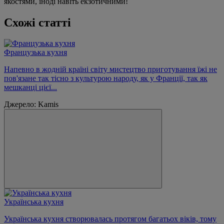
якостями, іноді навіть екзотичними!
Схожі статті
Французька кухня
Напевно в жодній країні світу мистецтво приготування їжі не
пов'язане так тісно з культурою народу, як у Франції, так як
мешканці цієї...
Джерело: Kamis
Українська кухня
Українська кухня створювалась протягом багатьох віків, тому