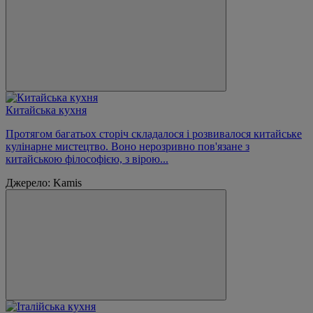
Китайська кухня
Протягом багатьох сторіч складалося і розвивалося китайське
кулінарне мистецтво. Воно нерозривно пов'язане з
китайською філософією, з вірою...
Джерело: Kamis