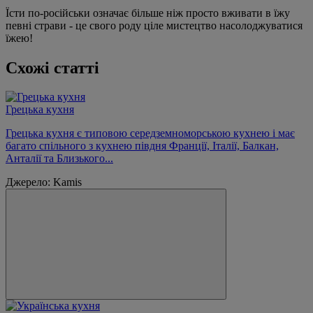
Їсти по-російськи означає більше ніж просто вживати в їжу
певні страви - це свого роду ціле мистецтво насолоджуватися
їжею!
Схожі статті
Грецька кухня
Грецька кухня є типовою середземноморською кухнею і має
багато спільного з кухнею півдня Франції, Італії, Балкан,
Анталії та Близького...
Джерело: Kamis