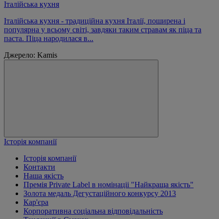
Італійська кухня
Італійська кухня - традиційна кухня Італії, поширена і
популярна у всьому світі, завдяки таким стравам як піца та
паста. Піца народилася в...
Джерело: Kamis
Історія компанії
Історія компанії
Контакти
Наша якість
Премія Private Label в номінаціі "Найкраща якість"
Золота медаль Дегустаційного конкурсу 2013
Кар'єра
Корпоративна соціальна відповідальність