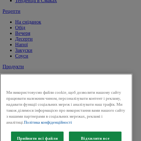
Тенденції в Смаках
Рецепти
На сніданок
Обід
Вечеря
Десерти
Напої
Закуски
Соуси
Продукти
Сіль і перець
Спеції
Трави
Ми використовуємо файли cookie, щоб дозволити нашому сайту
Суміші трав
працювати належним чином, персоналізувати контент і рекламу,
До солодких страв і напоїв
надавати функції соціальних мереж і аналізувати наш трафік. Ми
Смак Вогню
також ділимося інформацією про використання вами нашого сайту
Приправи для засолки та маринування
з нашими партнерами в соціальних мережах, рекламі і
Гірчиця
аналітиці.
Політика конфіденційності
Facebook
Twitter
Прийняти всі файли
Відхилити все