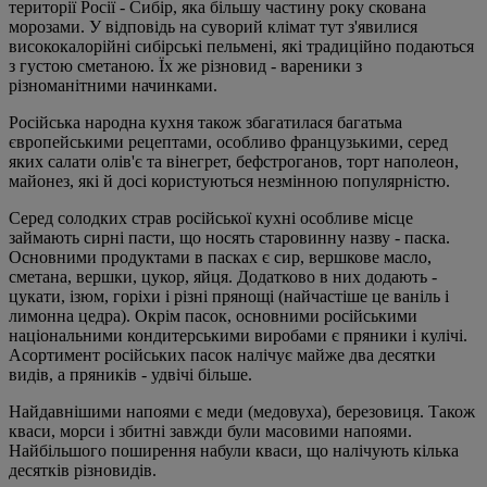
території Росії - Сибір, яка більшу частину року скована
морозами. У відповідь на суворий клімат тут з'явилися
висококалорійні сибірські пельмені, які традиційно подаються
з густою сметаною. Їх же різновид - вареники з
різноманітними начинками.
Російська народна кухня також збагатилася багатьма
європейськими рецептами, особливо французькими, серед
яких салати олів'є та вінегрет, бефстроганов, торт наполеон,
майонез, які й досі користуються незмінною популярністю.
Серед солодких страв російської кухні особливе місце
займають сирні пасти, що носять старовинну назву - паска.
Основними продуктами в пасках є сир, вершкове масло,
сметана, вершки, цукор, яйця. Додатково в них додають -
цукати, ізюм, горіхи і різні прянощі (найчастіше це ваніль і
лимонна цедра). Окрім пасок, основними російськими
національними кондитерськими виробами є пряники і кулічі.
Асортимент російських пасок налічує майже два десятки
видів, а пряників - удвічі більше.
Найдавнішими напоями є меди (медовуха), березовиця. Також
кваси, морси і збитні завжди були масовими напоями.
Найбільшого поширення набули кваси, що налічують кілька
десятків різновидів.