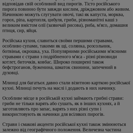
відповідав свій особливий вид пирогів. Тісто російського
пирога повинно бути завжди кислим, дріжджовим або живим.
Начинкою можуть слугувати овочі, такі як капуста, морква,
горох, ріпа, картопля, цибуля, гриби, різноманітні каші з
великим вмістом олії (зазвичай рисова), риба, м'ясо, домашня
птиця, сир, яйця.
Російська кухня, славиться своїми першими стравами,
особливо супами, такими як щі, солянка, розсольник,
ботвінья, окрошка, уха. Популярними російськими м'ясними
стравами є страви з подрібненого м'яса - різні різновиди
котлет, биточків, ковбас. Широко поширені також
бефстроганов, буженина, шматок свинини, запечений в
духовці.
Млинці для багатьох давно стали візитною карткою російської
кухні. Млинці печуть на маслі і додають в них начинку.
Особливе місце в російській кухні займають грибні страви:
гриби не тільки варять або сушать, як в інших кухнях, а й
заготовляють про запас, варять з них різні супи і
використовують як начинки для всіляких пирогів.
Страви і смакові акценти російської кухні також змінюються
залежно від географічного положення. Величезна частина