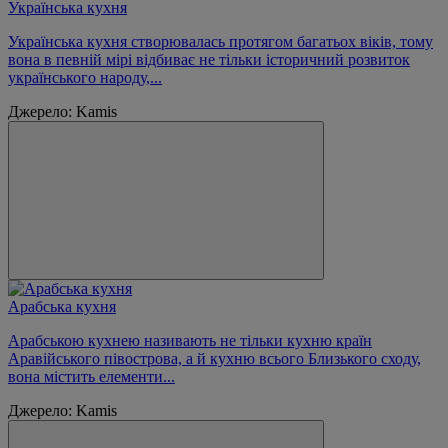
Українська кухня
Українська кухня створювалась протягом багатьох віків, тому
вона в певній мірі відбиває не тільки історичний розвиток
українського народу,...
Джерело: Kamis
Арабська кухня
Арабською кухнею називають не тільки кухню країн
Аравійського півострова, а й кухню всього Близького сходу,
вона містить елементи...
Джерело: Kamis