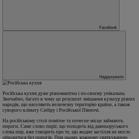
Facebook
Надрукувати
Російська кухня дуже різноманітна і по-своєму унікальна.
Звичайно, багато в чому це результат змішання культур різних
народів, що населяють величезну територію країни, а також
суворого клімату Сибіру і Російської Півночі.
На російському столі помітне та почесне місце займають
пироги. Саме слово пиріг, що походить від давньоруського
слова пир, вже говорить про те, що жодне застілля не могло
обходитися без пирогів. При цьому, кожному святкуванню