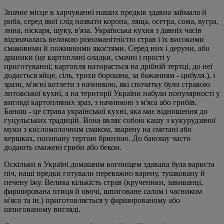
Значне місце в харчуванні наших предків здавна займала й
риба, серед якої слід назвати коропа, ляща, осетра, сома, вугра,
лина, піскаря, щуку, в'яза. Українська кухня з давніх часів
відзначалась великою різноманітністю страв і їх високими
смаковими й поживними якостями. Серед них і деруни, або
драники (це картопляні оладки, смачні і прості у
приготуванні; картопля натирається на дрібній тертці, до неї
додається яйце, сіль, трохи борошна, за бажанням - цибуля.), і
зрази, м'ясні котлети з начинкою, які спочатку були стравою
литовської кухні, а на території України набули популярності у
вигляді картопляних зраз, з начинкою з м'яса або грибів.
Банош - це страва української кухні, яка має відношення до
гуцульських традицій. Вона являє собою кашу з кукурудзяної
муки з кисломолочним смаком, зварену на сметані або
вершках, посипану тертою бринзою. До баношу часто
додають смажені гриби або бекон.
Оскільки в Україні домашнім вогнищем здавана була вариста
піч, наші предки готували переважно варену, тушковану й
печену їжу. Велика кількість страв (крученики, завиванці,
фарширована птиця й овочі, шпиговане салом і часником
м'ясо та ін.) приготовляється у фаршированому або
шпигованому вигляді.