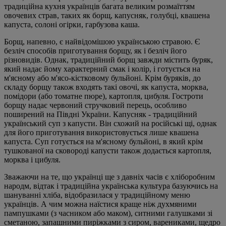
традиційна кухня українців багата великим розмаїттям
овочевих страв, таких як борщ, капусняк, голубці, квашена
капуста, солоні огірки, гарбузова каша.
Борщ, напевно, є найвідомішою українською стравою. Є
безліч способів приготування борщу, як і безліч його
різновидів. Однак, традиційний борщ завжди містить буряк,
який надає йому характерний смак і колір, і готується на
м'ясному або м'ясо-кістковому бульйоні. Крім буряків, до
складу борщу також входять такі овочі, як капуста, морква,
помідори (або томатне пюре), картопля, цибуля. Гостроти
борщу надає червоний стручковий перець, особливо
поширений на Півдні України. Капусняк - традиційний
український суп з капусти. Він схожий на російські щі, однак
для його приготування використовується лише квашена
капуста. Суп готується на м'ясному бульйоні, в який крім
тушкованої на сковороді капусти також додається картопля,
морква і цибуля.
Зважаючи на те, що українці ще з давніх часів є хліборобним
народм, відтак і традиційна українська культура базуючись на
шануванні хліба, відобразилася у традиційному меню
українців. А чим можна наїстися краще ніж духмяними
пампушками (з часником або маком), ситними галушками зі
сметаною, запашними пиріжками з сиром, варениками, щедро