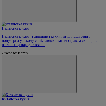
Італійська кухня
Італійська кухня - традиційна кухня Італії, поширена і
популярна у всьому світі, завдяки таким стравам як піца та
паста. Піца народилася в...
Джерело: Kamis
Китайська кухня