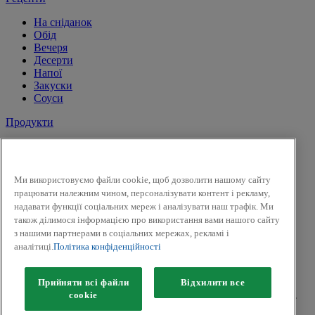
На сніданок
Обід
Вечеря
Десерти
Напої
Закуски
Соуси
Продукти
Сіль і перець
Спеції
Трави
Ми використовуємо файли cookie, щоб дозволити нашому сайту
Суміші трав
працювати належним чином, персоналізувати контент і рекламу,
До солодких страв і напоїв
надавати функції соціальних мереж і аналізувати наш трафік. Ми
Смак Вогню
також ділимося інформацією про використання вами нашого сайту
Приправи для засолки та маринування
з нашими партнерами в соціальних мережах, рекламі і
Гірчиця
аналітиці.
Політика конфіденційності
Facebook
Twitter
Прийняти всі файли
Відхилити все
Авторськ
е
право © 2026 Kamis (McCormick & Company, Inc).
сookie
Всі права захищені.