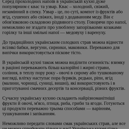
Серед прохолодних напоїв в українській кухні дуже
популярним є квас та узвар. Квас – холодний, свіжий,
незамінний в спеку. Узвар - це, по суті, компот із фруктів або
ягід, сушених або свіжих, іноді з додаванням меду. Він є
обов'язковою складовою різдвяного столу. Говорячи про напої,
неможливо не згадати про улюблену запорізькими козаками
горілку та інші хмільні напої — медовуху і варенуху.
До традиційних українським солодких страв можна віднести
всілякі бабки, вергуни, сирники, маковики. Переважно для
випічки використовується піскове тісто.
В українській кухні також можна виділити сезонність: взимку
в раціоні переважають більш калорійні і жирні страви,
соління, в теплу пору року - овочі в сирому або тушкованому
вигляді, влітку наступає пора буряків, редьки, ріпи, ягід
(малини, чорниці, суниці, вишні), які використовують і в
приготуванні смачних десертів та консервації, різних фруктів.
Сучасну українську кухню складають найрізноманітніші
фрукти й овочі, м'ясо, птиця, риба, гриби та ягоди. Готуються
ці продукти переважно трьома способами — варінням,
тушкуванням і запіканням.
Неможливо передати словами смак українських страв, але все
це можна спробувати тільки у нас! Українська кухня гідна