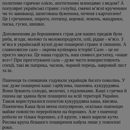
политими гарячою олією, апетитними млинцями з медом? А
популярні українські страви: голубці, смачні м’ясні крученики
чи то завиванці, шпигована буженина, печеня з картоплею!
Це і гречаники, пироги, потапці, короваї, лежень, мандрики,
паска, гуски, шишки.
Доповненням до борошняних страв для наших предків були
риба, ягоди, молоко та молокопродукти, олії, рідше - м’ясо. З
м’яса в українській кухні дуже поширені страви зі свинини. А
славнозвісне сало – окрема кулінарна історія! Сало – це не
просто закуска. Це наша гордість, наш символ достатку, «наше
все»! При приготуванні сала – дуже часто використовують
спеції, такі як паприка, часник, чорний перець, лавровий лист
та ін.
Пшениця та соняшник годували українців багато поколінь. У
нас дуже поширені каші: гарбузова, пшоняна, кукурудзяна.
Вони бувають солодкі, молочні, з підливками. Каші з гречки й
пшона ще здавна були поширені на всій території України.
Також користувалися попитом кукурудзяна каша, вівсяна.
Пшенична Каша була менш популярною, оскільки пшеницю
майже повністю переробляли на борошно. Але з пшениці
робили не тільки борошно, а й крупи, з яких варили кутю.
Рисова крупа більшого поширення набула лише у повоєнні
роки.