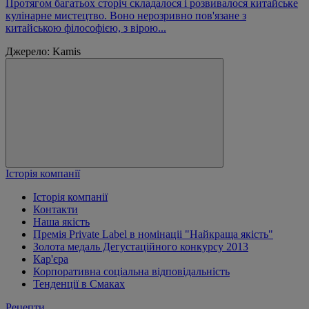
Протягом багатьох сторіч складалося і розвивалося китайське
кулінарне мистецтво. Воно нерозривно пов'язане з
китайською філософією, з вірою...
Джерело: Kamis
Історія компанії
Історія компанії
Контакти
Наша якість
Премія Private Label в номінаціі "Найкраща якість"
Золота медаль Дегустаційного конкурсу 2013
Кар'єра
Корпоративна соціальна відповідальність
Тенденції в Смаках
Рецепти