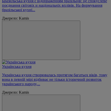
Бразильська кухня є відображенням бразільців: це спокуслеве
поєднання світовіх и національніх вплівів. На формування
бразільської кухнї...
Джерело: Kamis
Українська кухня
Українська кухня створювалась протягом багатьох віків, тому
вона в певній мірі відбиває не тільки історичний розвиток
українського народу,...
Джерело: Kamis