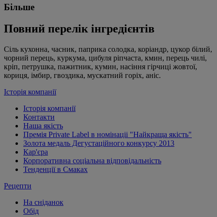
Більше
Повний перелік інгредієнтів
Сіль кухонна, часник, паприка солодка, коріандр, цукор білий,
чорний перець, куркума, цибуля ріпчаста, кмин, перець чилі,
кріп, петрушка, пажитник, кумин, насіння гірчиці жовтої,
кориця, імбир, гвоздика, мускатний горіх, аніс.
Історія компанії
Історія компанії
Контакти
Наша якість
Премія Private Label в номінаціі "Найкраща якість"
Золота медаль Дегустаційного конкурсу 2013
Кар'єра
Корпоративна соціальна відповідальність
Тенденції в Смаках
Рецепти
На сніданок
Обід