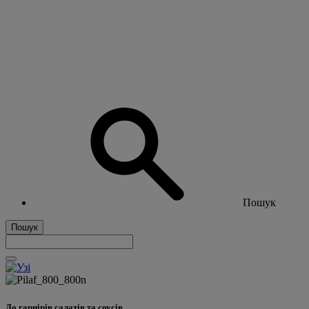
Пошук
Пошук
До гарнірів салатів та соусів