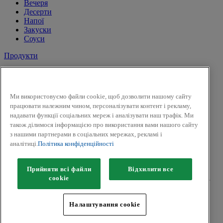
Вечеря
Десерти
Напої
Закуски
Соуси
Продукти
Сіль і перець
Спеції
Трави
Ми використовуємо файли cookie, щоб дозволити нашому сайту
Суміші трав
працювати належним чином, персоналізувати контент і рекламу,
До солодких страв і напоїв
надавати функції соціальних мереж і аналізувати наш трафік. Ми
Смак Вогню
також ділимося інформацією про використання вами нашого сайту
Приправи для засолки та маринування
з нашими партнерами в соціальних мережах, рекламі і
Гірчиця
аналітиці.
Політика конфіденційності
Facebook
Twitter
Прийняти всі файли
Відхилити все
Авторськ
е
право © 2026 Kamis (McCormick & Company, Inc).
сookie
Всі права захищені.
Політика конфіденційності
Налаштування cookie
Положення та умови
Політики щодо файлів cookie