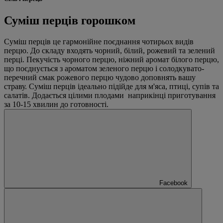
Суміш перців горошком
Суміш перців це гармонійне поєднання чотирьох видів
перцю. До складу входять чорний, білий, рожевий та зелений
перці. Пекучість чорного перцю, ніжний аромат білого перцю,
що поєднується з ароматом зеленого перцю і солодкувато-
перечний смак рожевого перцю чудово доповнять вашу
страву. Суміш перців ідеально підійде для м'яса, птиці, супів та
салатів. Додається цілими плодами наприкінці приготування
за 10-15 хвилин до готовності.
Facebook