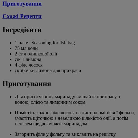
Приготування
Схожі Рецепти
Інгредієнти
1 пакет Seasoning for fish bag
75 мл води
2 ст.л оливкової олії
сік 1 лимона
4 філе лосося
скибочки лимона для прикраси
Приготування
Для приготування маринаду змішайте приправу з
водою, олією та лимонним соком.
Помістіть кожне філе лосося на лист алюмінієвої фольги,
змастіть щіточкою з невеликою кількістю олії, а потім
пензлем щедро змажте маринадом.
Загорніть філе у фольгу та викладіть на решітку