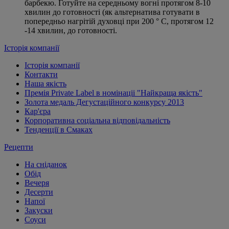
барбекю. Готуйте на середньому вогні протягом 8-10
хвилин до готовності (як альтернатива готувати в
попередньо нагрітій духовці при 200 ° С, протягом 12
-14 хвилин, до готовності.
Історія компанії
Історія компанії
Контакти
Наша якість
Премія Private Label в номінаціі "Найкраща якість"
Золота медаль Дегустаційного конкурсу 2013
Кар'єра
Корпоративна соціальна відповідальність
Тенденції в Смаках
Рецепти
На сніданок
Обід
Вечеря
Десерти
Напої
Закуски
Соуси