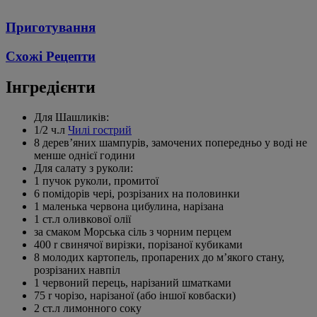
Приготування
Схожі Рецепти
Інгредієнти
Для Шашликів:
1/2 ч.л
Чилі гострий
8 дерев’яних шампурів, замочених попередньо у воді не
менше однієї години
Для салату з руколи:
1 пучок руколи, промитої
6 помідорів чері, розрізаних на половинки
1 маленька червона цибулина, нарізана
1 ст.л оливкової олії
за смаком Морська сіль з чорним перцем
400 r свинячої вирізки, порізаної кубиками
8 молодих картопель, пропарених до м’якого стану,
розрізаних навпіл
1 червоний перець, нарізаний шматками
75 r чорізо, нарізаної (або іншої ковбаски)
2 ст.л лимонного соку