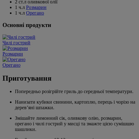
2 ст.л оливкової олії
1 ч.л
Розмарин
1 ч.л
Орегано
Основні продукти
Чилі гострий
Розмарин
Орегано
Приготування
Попередньо розігрійте гриль до середньої температури.
Нанизати кубики свинини, картоплю, перець і чорізо на
дерев’яні шпажки.
Змішайте лимонний сік, оливкову олію, розмарин,
орегано і чилі гострий у мисці та змажте цією сумішшю
шашлики.