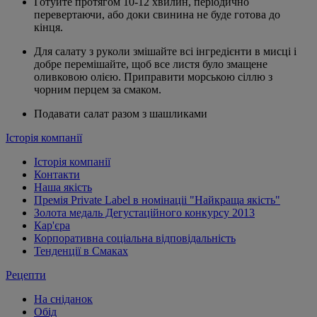
Готуйте протягом 10-12 хвилин, періодично
перевертаючи, або доки свинина не буде готова до
кінця.
Для салату з руколи змішайте всі інгредієнти в мисці і
добре перемішайте, щоб все листя було змащене
оливковою олією. Приправити морською сіллю з
чорним перцем за смаком.
Подавати салат разом з шашликами
Історія компанії
Історія компанії
Контакти
Наша якість
Премія Private Label в номінаціі "Найкраща якість"
Золота медаль Дегустаційного конкурсу 2013
Кар'єра
Корпоративна соціальна відповідальність
Тенденції в Смаках
Рецепти
На сніданок
Обід