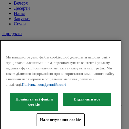
Вечеря
Десерти
Напої
Закуски
Соуси
Продукти
Сіль і перець
Спеції
Трави
Ми використовуємо файли cookie, щоб дозволити нашому сайту
Суміші трав
працювати належним чином, персоналізувати контент і рекламу,
До солодких страв і напоїв
надавати функції соціальних мереж і аналізувати наш трафік. Ми
Смак Вогню
також ділимося інформацією про використання вами нашого сайту
Приправи для засолки та маринування
з нашими партнерами в соціальних мережах, рекламі і
Гірчиця
аналітиці.
Політика конфіденційності
Facebook
Twitter
Прийняти всі файли
Відхилити все
Авторськ
е
право © 2026 Kamis (McCormick & Company, Inc).
сookie
Всі права захищені.
Політика конфіденційності
Налаштування cookie
Положення та умови