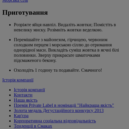
Морська сіль
Приготування
Розріжте яйця навпіл. Видаліть жовтки; Помістіть в
невелику миску. Розімніть жовтки веделкою.
Перемішайте з майонезом, гірчицею, червоним
солодким перцем і морською сіллю до отримання
однорідної маси. Викладіть суміш жовтка в яєчні білі
половинки. Зверху прикрасьте шматочками
підсмаженого бекону.
Охолодіть 1 годину та подавайте. Смачного!
Історія компанії
Історія компанії
Контакти
Наша якість
Премія Private Label в номінаціі "Найкраща якість"
Золота медаль Дегустаційного конкурсу 2013
Кар'єра
Корпоративна соціальна відповідальність
Тенденції в Смаках