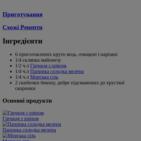
Приготування
Схожі Рецепти
Інгредієнти
6 приготовлених круто яєць, очищені і нарізані
1/4 склянка майонезу
1/2 ч.л
Гірчиця з хріном
1/4 ч.л
Паприка солодка мелена
1/4 ч.л
Морська сіль
2 скибочки бекону, добре підсмажених до хрусткої
скоринки
Основні продукти
Гірчиця з хріном
Паприка солодка мелена