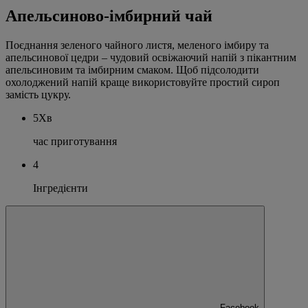
Апельсиново-імбирний чай
Поєднання зеленого чайного листя, меленого імбиру та
апельсинової цедри – чудовий освіжаючий напій з пікантним
апельсиновим та імбирним смаком. Щоб підсолодити
охолоджений напій краще використовуйте простий сироп
замість цукру.
5Хв
час приготування
4
Інгредієнти
Facebook