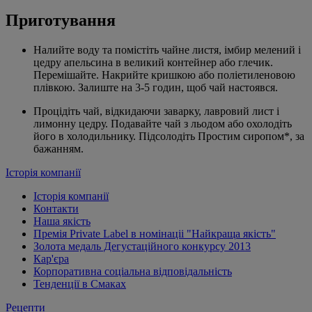
Приготування
Налийте воду та помістіть чайне листя, імбир мелений і
цедру апельсина в великий контейнер або глечик.
Перемішайте. Накрийте кришкою або поліетиленовою
плівкою. Залиште на 3-5 годин, щоб чай настоявся.
Процідіть чай, відкидаючи заварку, лавровий лист і
лимонну цедру. Подавайте чай з льодом або охолодіть
його в холодильнику. Підсолодіть Простим сиропом*, за
бажанням.
Історія компанії
Історія компанії
Контакти
Наша якість
Премія Private Label в номінаціі "Найкраща якість"
Золота медаль Дегустаційного конкурсу 2013
Кар'єра
Корпоративна соціальна відповідальність
Тенденції в Смаках
Рецепти