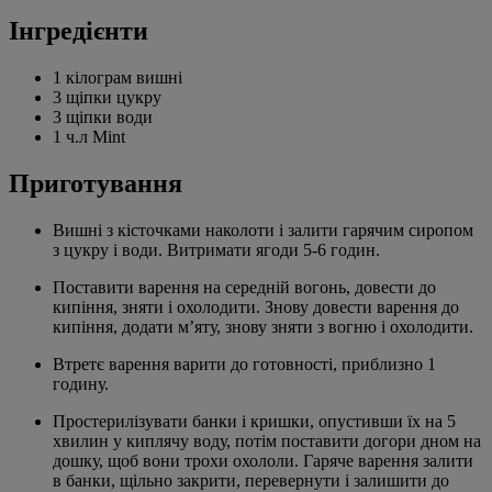
Інгредієнти
1 кілограм вишні
3 щіпки цукру
3 щіпки води
1 ч.л Mint
Приготування
Вишні з кісточками наколоти і залити гарячим сиропом
з цукру і води. Витримати ягоди 5-6 годин.
Поставити варення на середній вогонь, довести до
кипіння, зняти і охолодити. Знову довести варення до
кипіння, додати м’яту, знову зняти з вогню і охолодити.
Втретє варення варити до готовності, приблизно 1
годину.
Простерилізувати банки і кришки, опустивши їх на 5
хвилин у киплячу воду, потім поставити догори дном на
дошку, щоб вони трохи охололи. Гаряче варення залити
в банки, щільно закрити, перевернути і залишити до