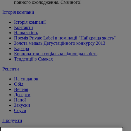
повного охолодження. Смачного!
Історія компанії
Історія компанії
Контакти
Наша якість
Премія Private Label в номінаціі "Найкраща якість"
Золота медаль Дегустаційного конкурсу 2013
Кар'єра
Корпоративна соціальна відповідальність
Тенденції в Смаках
Рецепти
На сніданок
Обід
Вечеря
Десерти
Напої
Закуски
Соуси
Продукти
Сіль і перець