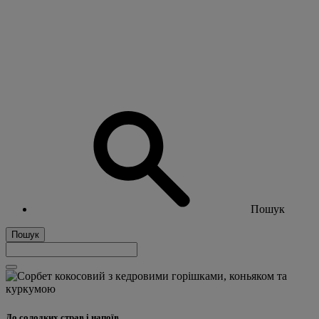
Пошук
Пошук
До солодких страв і напоїв