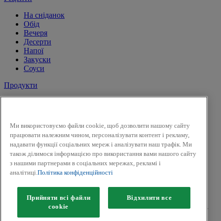
На сніданок
Обід
Вечеря
Десерти
Напої
Закуски
Соуси
Продукти
Сіль і перець
Спеції
Трави
Ми використовуємо файли cookie, щоб дозволити нашому сайту
Суміші трав
працювати належним чином, персоналізувати контент і рекламу,
До солодких страв і напоїв
надавати функції соціальних мереж і аналізувати наш трафік. Ми
Смак Вогню
також ділимося інформацією про використання вами нашого сайту
Приправи для засолки та маринування
з нашими партнерами в соціальних мережах, рекламі і
Гірчиця
аналітиці.
Політика конфіденційності
Facebook
Twitter
Прийняти всі файли
Відхилити все
Авторськ
е
право © 2026 Kamis (McCormick & Company, Inc).
сookie
Всі права захищені.