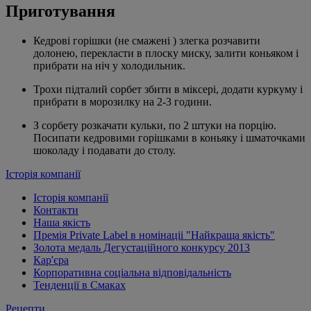
Приготування
Кедрові горішки (не смажені ) злегка розчавити
долонею, перекласти в плоску миску, залити коньяком і
прибрати на ніч у холодильник.
Трохи підталий сорбет збити в міксері, додати куркуму і
прибрати в морозилку на 2-3 години.
З сорбету розкачати кульки, по 2 штуки на порцію.
Посипати кедровими горішками в коньяку і шматочками
шоколаду і подавати до столу.
Історія компанії
Історія компанії
Контакти
Наша якість
Премія Private Label в номінаціі "Найкраща якість"
Золота медаль Дегустаційного конкурсу 2013
Кар'єра
Корпоративна соціальна відповідальність
Тенденції в Смаках
Рецепти