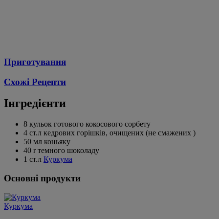
Приготування
Схожі Рецепти
Інгредієнти
8 кульок готового кокосового сорбету
4 ст.л кедрових горішків, очищених (не смажених )
50 мл коньяку
40 r темного шоколаду
1 ст.л
Куркума
Основні продукти
Куркума