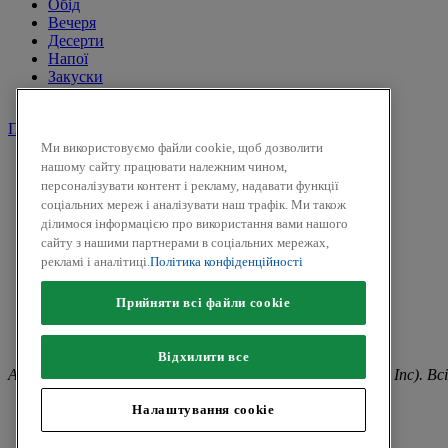
Обід
Вечеря
Десерти
Напої
Закуски
Соуси
Продукти
Ми використовуємо файли cookie, щоб дозволити
Сіль і перець
нашому сайту працювати належним чином,
Спеції
персоналізувати контент і рекламу, надавати функції
Трави
соціальних мереж і аналізувати наш трафік. Ми також
Суміші трав
ділимося інформацією про використання вами нашого
До солодких страв і напоїв
сайту з нашими партнерами в соціальних мережах,
Смак Вогню
рекламі і аналітиці.
Політика конфіденційності
Приправи для засолки та маринування
Гірчиця
Прийняти всі файли сookie
Facebook
Twitter
Відхилити все
Авторськ
е
право © 2026 Kamis (McCormick & Company, Inc). Всі
Політика конфіденційності
Налаштування cookie
Положення та умови
Політики щодо файлів cookie