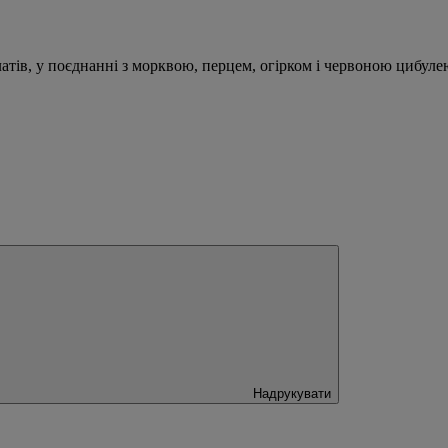
ів, у поєднанні з морквою, перцем, огірком і червоною цибулею,
Надрукувати