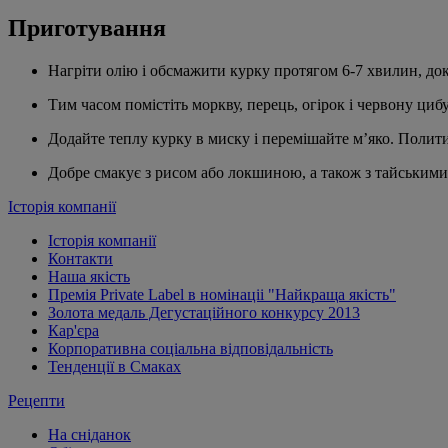
Приготування
Нагріти олію і обсмажити курку протягом 6-7 хвилин, док
Тим часом помістіть моркву, перець, огірок і червону циб
Додайте теплу курку в миску і перемішайте м’яко. Полити 
Добре смакує з рисом або локшиною, а також з тайським
Історія компанії
Історія компанії
Контакти
Наша якість
Премія Private Label в номінаціі "Найкраща якість"
Золота медаль Дегустаційного конкурсу 2013
Кар'єра
Корпоративна соціальна відповідальність
Тенденції в Смаках
Рецепти
На сніданок