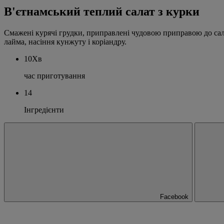
В'єтнамський теплий салат з курки
Смажені курячі грудки, приправлені чудовою приправою до салат
лайма, насіння кунжуту і коріандру.
10Хв
час приготування
14
Інгредієнти
Facebook