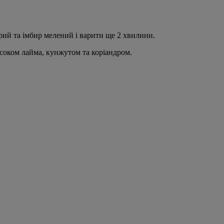
рий та імбир мелений і варити ще 2 хвилини.
з соком лайма, кунжутом та коріандром.