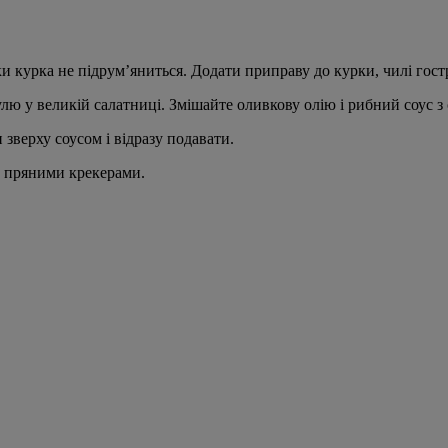
и курка не підрум’яниться. Додати приправу до курки, чилі гост
улю у великій салатниці. Змішайте оливкову олію і рибний соус 
зверху соусом і відразу подавати.
и пряними крекерами.