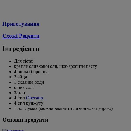
Приготування
Схожі Рецепти
Інгредієнти
Для тіста:
крапля оливкової олії, щоб зробити пасту
4 щіпки борошна
2 яйця
1 склянка води
oіпка солі
Затар:
4 ст.л
Орегано
4 ст.л кунжуту
1 ч.л Сумах (можна замінити лимонною цедрою)
Основні продукти