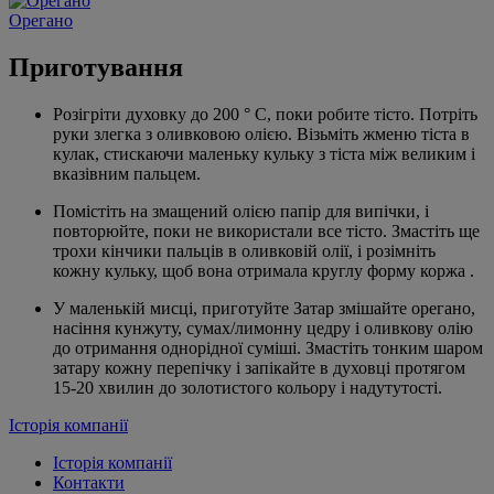
Орегано
Приготування
Розігріти духовку до 200 ° С, поки робите тісто. Потріть
руки злегка з оливковою олією. Візьміть жменю тіста в
кулак, стискаючи маленьку кульку з тіста між великим і
вказівним пальцем.
Помістіть на змащений олією папір для випічки, і
повторюйте, поки не використали все тісто. Змастіть ще
трохи кінчики пальців в оливковій олії, і розімніть
кожну кульку, щоб вона отримала круглу форму коржа .
У маленькій мисці, приготуйте Затар змішайте орегано,
насіння кунжуту, сумах/лимонну цедру і оливкову олію
до отримання однорідної суміші. Змастіть тонким шаром
затару кожну перепічку і запікайте в духовці протягом
15-20 хвилин до золотистого кольору і надутутості.
Історія компанії
Історія компанії
Контакти