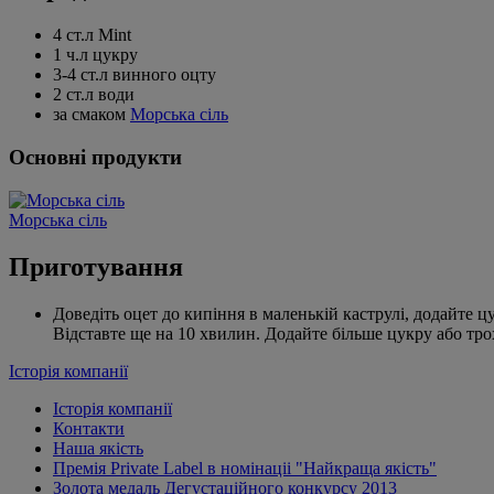
4 ст.л Mint
1 ч.л цукру
3-4 ст.л винного оцту
2 ст.л води
за смаком
Морська сіль
Основні продукти
Морська сіль
Приготування
Доведіть оцет до кипіння в маленькій каструлі, додайте цу
Відставте ще на 10 хвилин. Додайте більше цукру або трохи
Історія компанії
Історія компанії
Контакти
Наша якість
Премія Private Label в номінаціі "Найкраща якість"
Золота медаль Дегустаційного конкурсу 2013