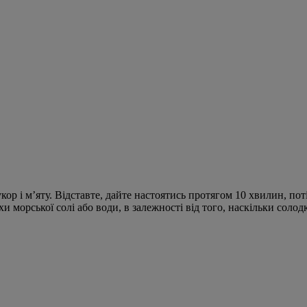
кор і м’яту. Відставте, дайте настоятись протягом 10 хвилин, по
 морської солі або води, в залежності від того, наскільки солод