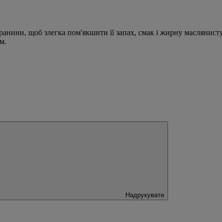
анини, щоб злегка пом'якшити її запах, смак і жирну маслянисту
м.
Надрукувати