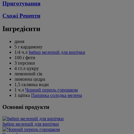
Приготування
Схожі Рецепти
Інгредієнти
диня
5 r кардамону
1/4 ч.л
Імбир мелений для випічки
100 r фети
3 персики
4 ст.л цукру
лимонний сік
лимонна цедра
1,5 склянка води
1 ч.л
Чорний перець горошком
1 щіпка
Паприка солодка мелена
Основні продукти
Імбир мелений для випічки