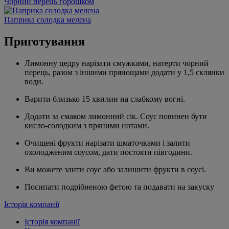
Чорний перець горошком
Паприка солодка мелена
Приготування
Лимонну цедру нарізати смужками, натерти чорний
перець, разом з іншими прянощами додати у 1,5 склянки
води.
Варити близько 15 хвилин на слабкому вогні.
Додати за смаком лимонний сік. Соус повинен бути
кисло-солодким з пряними нотами.
Очищені фрукти нарізати шматочками і залити
охолодженим соусом, дати постояти півгодини.
Ви можете злити соус або залишити фрукти в соусі.
Посипати подрібненою фетою та подавати на закуску
Історія компанії
Історія компанії