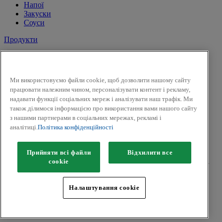
Напої
Закуски
Соуси
Продукти
Сіль і перець
Спеції
Трави
Ми використовуємо файли cookie, щоб дозволити нашому сайту
Суміші трав
працювати належним чином, персоналізувати контент і рекламу,
До солодких страв і напоїв
надавати функції соціальних мереж і аналізувати наш трафік. Ми
Смак Вогню
також ділимося інформацією про використання вами нашого сайту
Приправи для засолки та маринування
з нашими партнерами в соціальних мережах, рекламі і
Гірчиця
аналітиці.
Політика конфіденційності
Facebook
Twitter
Прийняти всі файли
Відхилити все
Авторськ
е
право © 2026 Kamis (McCormick & Company, Inc).
сookie
Всі права захищені.
Політика конфіденційності
Налаштування cookie
Положення та умови
Політики щодо файлів cookie
Мапа сайту