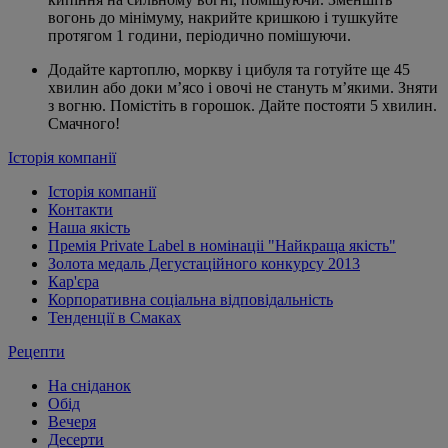
вогонь до мінімуму, накрийте кришкою і тушкуйте
протягом 1 години, періодично помішуючи.
Додайте картоплю, моркву і цибуля та готуйте ще 45
хвилин або доки м’ясо і овочі не стануть м’якими. Зняти
з вогню. Помістіть в горошок. Дайте постояти 5 хвилин.
Смачного!
Історія компанії
Історія компанії
Контакти
Наша якість
Премія Private Label в номінаціі "Найкраща якість"
Золота медаль Дегустаційного конкурсу 2013
Кар'єра
Корпоративна соціальна відповідальність
Тенденції в Смаках
Рецепти
На сніданок
Обід
Вечеря
Десерти