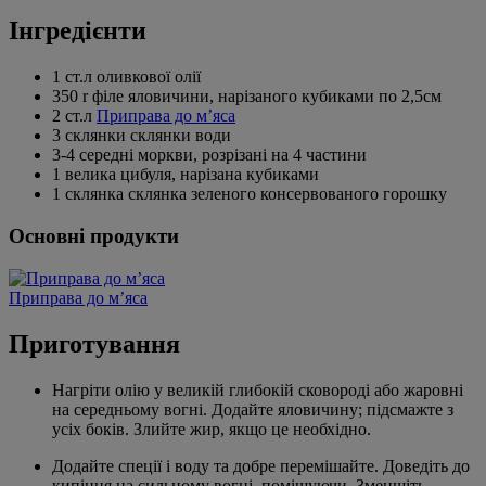
Інгредієнти
1 ст.л оливкової олії
350 r філе яловичини, нарізаного кубиками по 2,5см
2 ст.л
Приправа до м’яса
3 склянки склянки води
3-4 середні моркви, розрізані на 4 частини
1 велика цибуля, нарізана кубиками
1 склянка склянка зеленого консервованого горошку
Основні продукти
Приправа до м’яса
Приготування
Нагріти олію у великій глибокій сковороді або жаровні
на середньому вогні. Додайте яловичину; підсмажте з
усіх боків. Злийте жир, якщо це необхідно.
Додайте спеції і воду та добре перемішайте. Доведіть до
кипіння на сильному вогні, помішуючи. Зменшіть