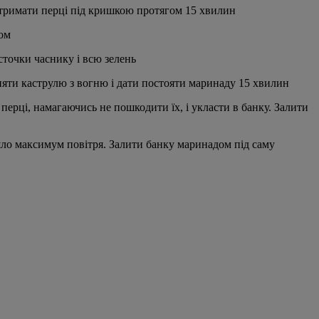
итримати перці під кришкою протягом 15 хвилин
бом
асточки часнику і всю зелень
зняти каструлю з вогню і дати постояти маринаду 15 хвилин
 перці, намагаючись не пошкодити їх, і укласти в банку. Залити
ло максимум повітря. Залити банку маринадом під саму