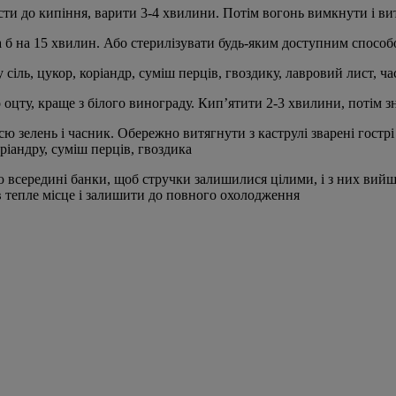
сти до кипіння, варити 3-4 хвилини. Потім вогонь вимкнути і в
а б на 15 хвилин. Або стерилізувати будь-яким доступним спосо
 сіль, цукор, коріандр, суміш перців, гвоздику, лавровий лист, ч
оцту, краще з білого винограду. Кип’ятити 2-3 хвилини, потім 
ю зелень і часник. Обережно витягнути з каструлі зварені гострі
іандру, суміш перців, гвоздика
всередині банки, щоб стручки залишилися цілими, і з них вийш
 тепле місце і залишити до повного охолодження