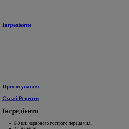
Інгредієнти
Приготування
Схожі Рецепти
Інгредієнти
6-8 шт. червоного гострого переця чилі
2 ч.л цукру