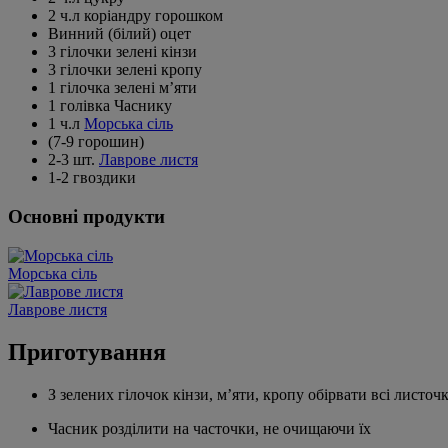
2 ч.л коріандру горошком
Винний (білий) оцет
3 гілочки зелені кінзи
3 гілочки зелені кропу
1 гілочка зелені м’яти
1 голівка Часнику
1 ч.л
Морська сіль
(7-9 горошин)
2-3 шт.
Лаврове листя
1-2 гвоздики
Основні продукти
Морська сіль
Лаврове листя
Приготування
З зелених гілочок кінзи, м’яти, кропу обірвати всі листоч
Часник розділити на часточки, не очищаючи їх