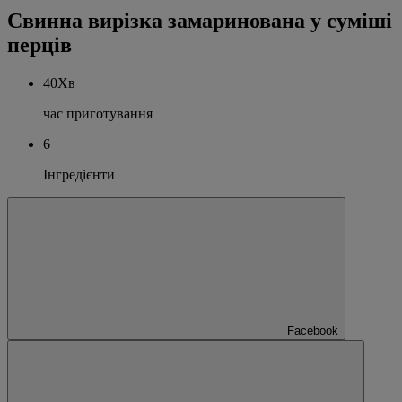
Свинна вирізка замаринована у суміші
перців
40Хв
час приготування
6
Інгредієнти
Facebook