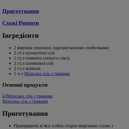
Приготування
Схожі Рецепти
Інгредієнти
2 вирізки свинини, нарізані косими скибочками
2 ст.л кунжутної олії
1 ст.л темного соєвого соусу
2 ст.л оливкової олії
2 ст.л млинок
1 ч.л
Морська сіль з травами
Основні продукти
Морська сіль з травами
Приготування
Приправити м’ясо з обох сторін морською сіллю з