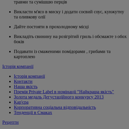
травми та сумішшю перців
Викласти м'ясо в миску і додати соєвий соус, кунжутну
та оливкову олії
Дайте постояти в прохолодному місці
Викладіть свинину на розігрітий гриль і обсмажте з обох
боків
Подавати із смаженими помідорами , грибами та
картоплею
Історія компанії
Історія компанії
Контакти
Наша якість
Премія Private Label в номінаціі "Найкраща якість"
Золота медаль Дегустаційного конкурсу 2013
Кар'єра
Корпоративна соціальна відповідальність
Тенденції в Смаках
Рецепти