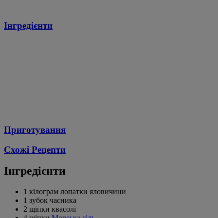
Інгредієнти
Приготування
Схожі Рецепти
Інгредієнти
1 кілограм лопатки яловичини
1 зубок часника
2 щіпки квасолі
4 щіпки
Морська сіль