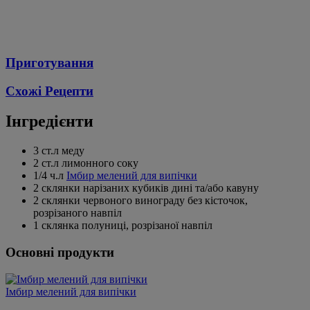
Приготування
Схожі Рецепти
Інгредієнти
3 ст.л меду
2 ст.л лимонного соку
1/4 ч.л
Імбир мелений для випічки
2 склянки нарізаних кубиків дині та/або кавуну
2 склянки червоного винограду без кісточок,
розрізаного навпіл
1 склянка полуниці, розрізаної навпіл
Основні продукти
Імбир мелений для випічки