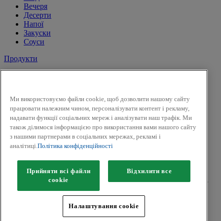
Вечеря
Десерти
Напої
Закуски
Соуси
Продукти
Сіль і перець
Спеції
Трави
Ми використовуємо файли cookie, щоб дозволити нашому сайту
Суміші трав
працювати належним чином, персоналізувати контент і рекламу,
До солодких страв і напоїв
надавати функції соціальних мереж і аналізувати наш трафік. Ми
Смак Вогню
також ділимося інформацією про використання вами нашого сайту
Приправи для засолки та маринування
з нашими партнерами в соціальних мережах, рекламі і
Гірчиця
аналітиці.
Політика конфіденційності
Facebook
Twitter
Прийняти всі файли
Відхилити все
Авторськ
е
право © 2026 Kamis (McCormick & Company, Inc).
сookie
Всі права захищені.
Політика конфіденційності
Налаштування cookie
Положення та умови