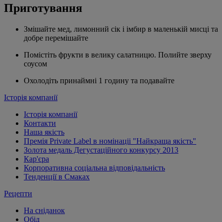
Приготування
Змішайте мед, лимонний сік і імбир в маленькій мисці та
добре перемішайте
Помістіть фрукти в велику салатницю. Полийте зверху
соусом
Охолодіть принаймні 1 годину та подавайте
Історія компанії
Історія компанії
Контакти
Наша якість
Премія Private Label в номінаціі "Найкраща якість"
Золота медаль Дегустаційного конкурсу 2013
Кар'єра
Корпоративна соціальна відповідальність
Тенденції в Смаках
Рецепти
На сніданок
Обід