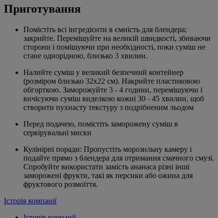
Приготування
Помістіть всі інгредієнти в ємність для блендера;
закрийте. Перемішуйте на великій швидкості, збиваючи
сторони і помішуючи при необхідності, поки суміш не
стане однорідною, близько 3 хвилин.
Налийте суміш у великий безпечний контейнер
(розміром близько 32х22 см). Накрийте пластиковою
обгорткою. Заморожуйте 3 - 4 години, перемішуючи і
вичісуючи суміш виделкою кожні 30 - 45 хвилин, щоб
створити пухнасту текстуру з подрібненим льодом
Перед подачею, помістіть заморожену суміш в
сервірувальні миски
Кулінірні поради: Пропустіть морозильну камеру і
подайте прямо з блендера для отримання смачного смузі.
Спробуйте використати замість ананаса різні інші
заморожені фрукти, такі як персики або ожина для
фруктового розмоїття.
Історія компанії
Історія компанії