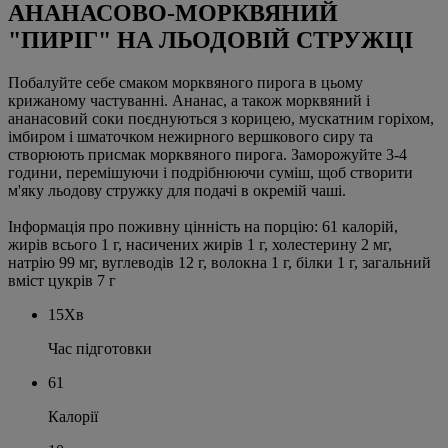
АНАНАСОВО-МОРКВЯНИЙ
"ПИРІГ" НА ЛЬОДОВІЙ СТРУЖЦІ
Побалуйте себе смаком морквяного пирога в цьому
крижаному частуванні. Ананас, а також морквяний і
ананасовий соки поєднуються з корицею, мускатним горіхом,
імбиром і шматочком нежирного вершкового сиру та
створюють присмак морквяного пирога. Заморожуйте 3-4
години, перемішуючи і подрібнюючи суміш, щоб створити
м'яку льодову стружку для подачі в окремій чаші.
Інформація про поживну цінність на порцію: 61 калорій,
жирів всього 1 г, насичених жирів 1 г, холестерину 2 мг,
натрію 99 мг, вуглеводів 12 г, волокна 1 г, білки 1 г, загальний
вміст цукрів 7 г
15Хв
Час підготовки
61
Калорії