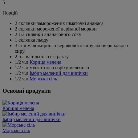
5
Порцій
2 склянки заморожених шматочкі ананаса
2 склянки мороженої нарізаної моркви
2 1/2 склянки ананасового соку
1 склянка льоду
3 ст.л маложирного вершкового сиру або вершкового
сиру
2 ч.л ванільного ектракту
1/2 ч.л
Кориця мелена
1/2 ч.л мускатного горіху меленого
1/2 ч.л
Імбир мелений для випічки
1/2 ч.л
Морська сіль
Основні продукти
Кориця мелена
Імбир мелений для випічки
Морська сіль