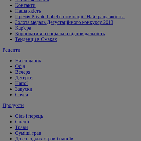
Контакти
Наша якість
Премія Private Label в номінаціі "Найкраща якість"
Золота медаль Дегустаційного конкурсу 2013
Кар'єра
Корпоративна соціальна відповідальність
Тенденції в Смаках
Рецепти
На сніданок
Обід
Вечеря
Десерти
Напої
Закуски
Соуси
Продукти
Сіль і перець
Спеції
Трави
Суміші трав
До солодких страв і напоїв