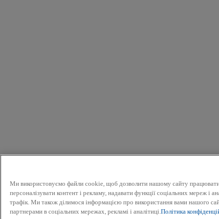
Ми використовуємо файли cookie, щоб дозволити нашому сайту працюват
персоналізувати контент і рекламу, надавати функції соціальних мереж і а
трафік. Ми також ділимося інформацією про використання вами нашого са
партнерами в соціальних мережах, рекламі і аналітиці.
Політика конфіденці