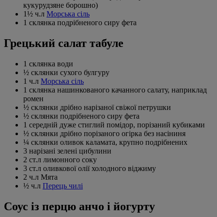
кукурудзяне борошно)
1½ ч.л
Морська сіль
1 склянка подрібненого сиру фета
Грецький салат табуле
1 склянка води
½ склянки сухого булгуру
1 ч.л
Морська сіль
1 склянка нашинкованого качанного салату, наприклад
ромен
½ склянки дрібно нарізаної свіжої петрушки
½ склянки подрібненого сиру фета
1 середній дуже стиглий помідор, порізаний кубиками
½ склянки дрібно порізаного огірка без насіниня
¼ склянки оливок каламата, крупно подрібнених
3 нарізані зелені цибулини
2 ст.л лимонного соку
3 ст.л оливкової олії холодного віджиму
2 ч.л Мята
½ ч.л
Перець чилі
Соус із перцю анчо і йогурту