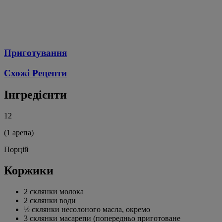
Приготування
Схожі Рецепти
Інгредієнти
12
(1 арепа)
Порцій
Коржики
2 склянки молока
2 склянки води
½ склянки несолоного масла, окремо
3 склянки масарепи (попередньо приготоване