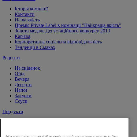
Історія компанії
Контакти
Наша якість
Премія Private Label в номінаціі "Найкраща якість"
Золота медаль Дегустаційного конкурсу 2013
Кар'єра
Корпоративна соціальна відповідальність
Тенденції в Смаках
Рецепти
На сніданок
Обід
Вечеря
Десерти
Напої
Закуски
Соуси
Продукти
Сіль і перець
Спеції
Трави
Ми використовуємо файли cookie, щоб дозволити нашому сайту