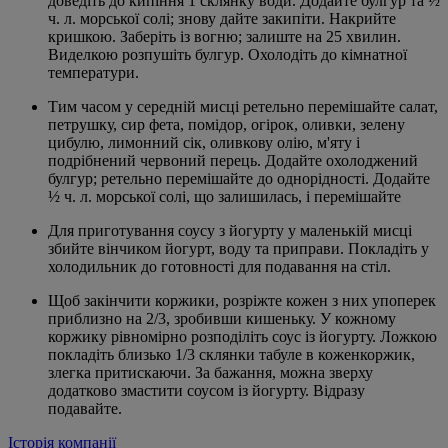
доведіть до кипіння 1 склянку води. Додайте булгур та ½
ч. л. морської солі; знову дайте закипіти. Накрийте
кришкою. Заберіть із вогню; залиште на 25 хвилин.
Виделкою розпушіть булгур. Охолодіть до кімнатної
температури.
Тим часом у середній мисці ретельно перемішайте салат,
петрушку, сир фета, помідор, огірок, оливки, зелену
цибулю, лимонний сік, оливкову олію, м'яту і
подрібнений червоний перець. Додайте охолоджений
булгур; ретельно перемішайте до однорідності. Додайте
½ ч. л. морської солі, що залишилась, і перемішайте
Для приготування соусу з йогурту у маленькій мисці
збийте вінчиком йогурт, воду та приправи. Покладіть у
холодильник до готовності для подавання на стіл.
Щоб закінчити коржики, розріжте кожен з них упоперек
приблизно на 2/3, зробивши кишеньку. У кожному
коржику рівномірно розподіліть соус із йогурту. Ложкою
покладіть близько 1/3 склянки табуле в коженкоржик,
злегка притискаючи. За бажання, можна зверху
додатково змастити соусом із йогурту. Відразу
подавайте.
Історія компанії