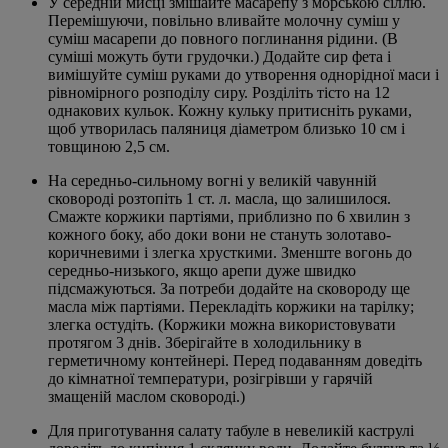
У середній мисці змішайте масарепу з морською сіллю.
Перемішуючи, повільно вливайте молочну суміш у
суміш масарепи до повного поглинання рідини. (В
суміші можуть бути грудочки.) Додайте сир фета і
вимішуйте суміш руками до утворення однорідної маси і
рівномірного розподілу сиру. Розділіть тісто на 12
однакових кульок. Кожну кульку притисніть руками,
щоб утворилась паляниця діаметром близько 10 см і
товщиною 2,5 см.
На середньо-сильному вогні у великій чавунній
сковороді розтопіть 1 ст. л. масла, що залишилося.
Смажте коржики партіями, приблизно по 6 хвилин з
кожного боку, або доки вони не стануть золотаво-
коричневими і злегка хрусткими. Зменште вогонь до
середньо-низького, якщо арепи дуже швидко
підсмажуються. За потреби додайте на сковороду ще
масла між партіями. Перекладіть коржики на тарілку;
злегка остудіть. (Коржики можна використовувати
протягом 3 днів. Зберігайте в холодильнику в
герметичному контейнері. Перед подаванням доведіть
до кімнатної температури, розігрівши у гарячій
змащеній маслом сковороді.)
Для приготування салату табуле в невеликій каструлі