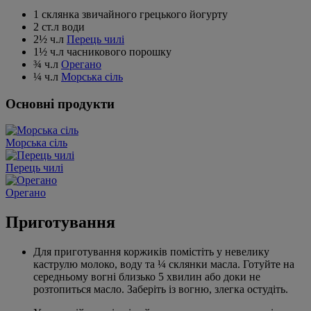
1 склянка звичайного грецького йогурту
2 ст.л води
2½ ч.л
Перець чилі
1½ ч.л часникового порошку
¾ ч.л
Орегано
¼ ч.л
Морська сіль
Основні продукти
Морська сіль
Перець чилі
Орегано
Приготування
Для приготування коржиків помістіть у невелику
каструлю молоко, воду та ¼ склянки масла. Готуйте на
середньому вогні близько 5 хвилин або доки не
розтопиться масло. Заберіть із вогню, злегка остудіть.