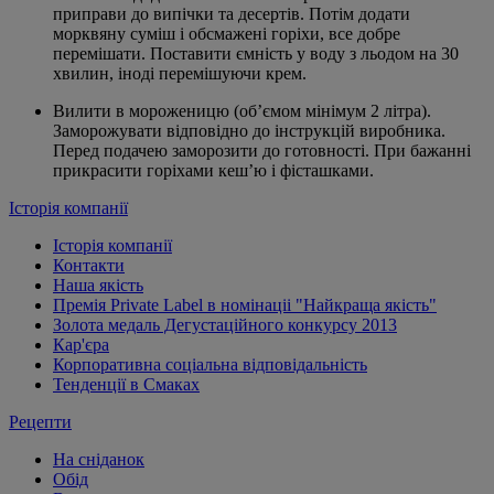
приправи до випічки та десертів. Потім додати
морквяну суміш і обсмажені горіхи, все добре
перемішати. Поставити ємність у воду з льодом на 30
хвилин, іноді перемішуючи крем.
Вилити в мороженицю (об’ємом мінімум 2 літра).
Заморожувати відповідно до інструкцій виробника.
Перед подачею заморозити до готовності. При бажанні
прикрасити горіхами кеш’ю і фісташками.
Історія компанії
Історія компанії
Контакти
Наша якість
Премія Private Label в номінаціі "Найкраща якість"
Золота медаль Дегустаційного конкурсу 2013
Кар'єра
Корпоративна соціальна відповідальність
Тенденції в Смаках
Рецепти
На сніданок
Обід