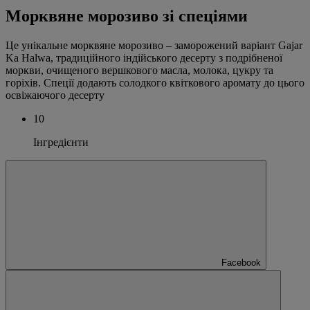
Морквяне морозиво зі спеціями
Це унікальне морквяне морозиво – заморожений варіант Gajar
Ka Halwa, традиційного індійського десерту з подрібненої
моркви, очищеного вершкового масла, молока, цукру та
горіхів. Спеції додають солодкого квіткового аромату до цього
освіжаючого десерту
10
Інгредієнти
Facebook