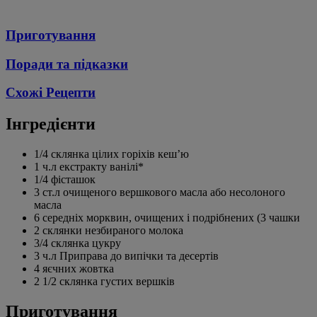
Приготування
Поради та підказки
Схожі Рецепти
Інгредієнти
1/4 склянка цілих горіхів кеш’ю
1 ч.л екстракту ванілі*
1/4 фісташок
3 ст.л очищеного вершкового масла або несолоного
масла
6 середніх морквин, очищених і подрібнених (3 чашки
2 склянки незбираного молока
3/4 склянка цукру
3 ч.л Приправа до випічки та десертів
4 яєчних жовтка
2 1/2 склянка густих вершків
Приготування