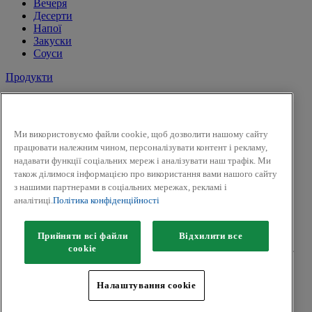
Вечеря
Десерти
Напої
Закуски
Соуси
Продукти
Сіль і перець
Спеції
Трави
Ми використовуємо файли cookie, щоб дозволити нашому сайту
Суміші трав
працювати належним чином, персоналізувати контент і рекламу,
До солодких страв і напоїв
надавати функції соціальних мереж і аналізувати наш трафік. Ми
Смак Вогню
також ділимося інформацією про використання вами нашого сайту
Приправи для засолки та маринування
з нашими партнерами в соціальних мережах, рекламі і
Гірчиця
аналітиці.
Політика конфіденційності
Facebook
Twitter
Прийняти всі файли
Відхилити все
Авторськ
е
право © 2026 Kamis (McCormick & Company, Inc).
сookie
Всі права захищені.
Політика конфіденційності
Налаштування cookie
Положення та умови
Політики щодо файлів cookie