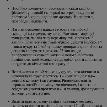
Постійно помішуючи, обсмажити горіхи кеш’ю і
фісташки у великій сковороді на середньому вогні
протягом 5 хвилин до появи аромату. Висипати зі
сковороди і відкласти.
Нагріти очищене вершкове масло в неглибокій
сковороді на середньому вогні. Висипати моркву і
тушкувати, час від часу перемішуючи, протягом 5
хвилин, доки вона не стане м’якою. Додати молоко, 1/4
чашки цукру та 1 чайну ложку приправи до випічки та
десертів і готувати протягом 25 хвилин до
випаровування більшої частини молока, постійно
помішуючи, щоб молоко не підгоріло. Зняти з плити та
остудити до кімнатної температури.
Яєчні жовтки та 1/2 чашки цукру збивати вінчиком в
невеликій каструлі протягом 1 - 2 хвилин до блідо-
жовтого кольору і загуснення. Рівномірно влити
вершки, постійно помішуючи вінчиком, і варити на
середньому вогні протягом 8 - 10 хвилин, доки суміш не
загусне. Зняти з вогню.
Вилити приготовлену суміш в невелику металеву
ємність та додати ванільний екстракт і 2 чайних ложки