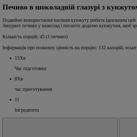
Печиво в шоколадній глазурі з кунжуто
Подвійне використання насіння кунжуту робить ідеальним цей ре
Занурьте печиво у шоколад і посипте додатко кунжутом, щоб з
Кількість порцій: 45 (1 печиво)
Інформація про поживну цінність на порцію: 132 калорій, всього
15Хв
Час підготовки
8Хв
час приготування
11
Інгредієнти