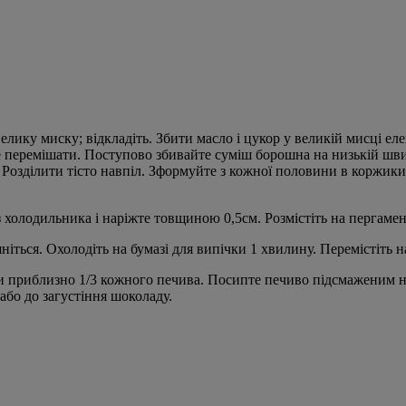
велику миску; відкладіть. Збити масло і цукор у великій мисці ел
е перемішати. Поступово збивайте суміш борошна на низькій швидк
Розділити тісто навпіл. Зформуйте з кожної половини в коржики, 
 з холодильника і наріжте товщиною 0,5см. Розмістіть на пергаме
яніться. Охолодіть на бумазі для випічки 1 хвилину. Перемістіть н
 приблизно 1/3 кожного печива. Посипте печиво підсмаженим н
або до загустіння шоколаду.