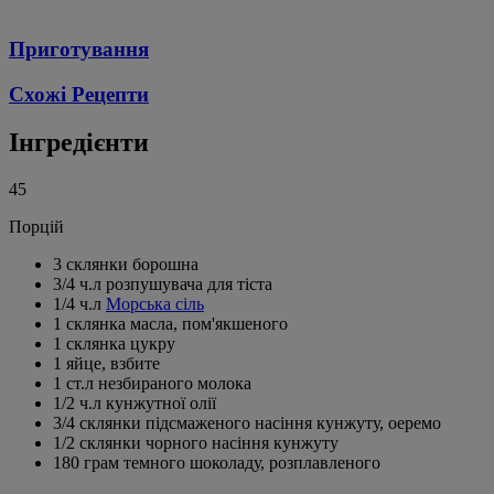
Приготування
Схожі Рецепти
Інгредієнти
45
Порцій
3 склянки борошна
3/4 ч.л розпушувача для тіста
1/4 ч.л
Морська сіль
1 склянка масла, пом'якшеного
1 склянка цукру
1 яйце, взбите
1 ст.л незбираного молока
1/2 ч.л кунжутної олії
3/4 склянки підсмаженого насіння кунжуту, оеремо
1/2 склянки чорного насіння кунжуту
180 грам темного шоколаду, розплавленого