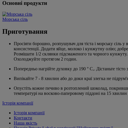
Основні продукти
Морська сіль
Приготування
Просіяти борошно, розпушувач для тіста і морську сіль у 
консистенції. Додати яйце, молоко і кунжутну олію; добр
Розмішати 1/2 склянки підсмаженого та чорного кунжуту. 
Охолоджуйте протягом 2 годин.
Попередньо нагрійте духовку до 190 ° C,. Дістаньте тісто
Випікайте 7 - 8 хвилин або до доки краї злегка не підрум'
Опустіть кожне печиво в розтоплений шоколад, покривши
температурі на восково-паперовому піддоні на 15 хвилин 
Історія компанії
Історія компанії
Контакти
Наша якість