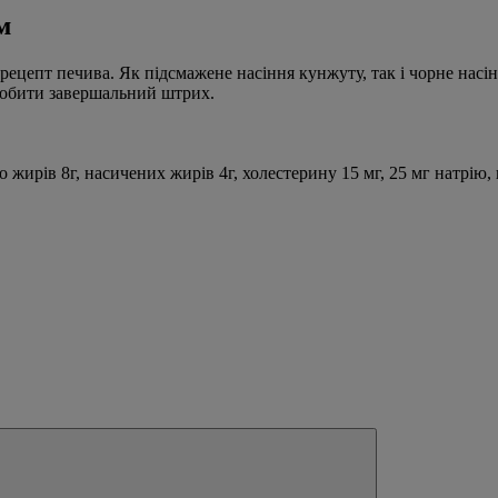
м
цепт печива. Як підсмажене насіння кунжуту, так і чорне насінн
робити завершальний штрих.
 жирів 8г, насичених жирів 4г, холестерину 15 мг, 25 мг натрію, в