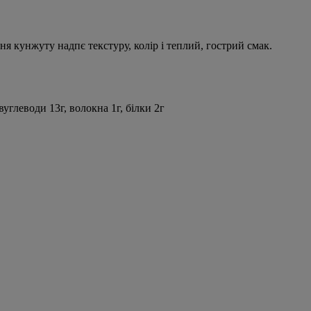
я кунжуту надпє текстуру, колір і теплий, гострий смак.
углеводи 13г, волокна 1г, білки 2г