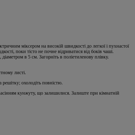
ектричним міксером на високій швидкості до легкої і пухнастої
ості, поки тісто не почне відриватися від боків чаші.
діаметром в 5 см. Загорніть в поліетиленову плівку.
нтному листі.
а решітку; охолодіть повністю.
асінням кунжуту, що залишилися. Залиште при кімнатній