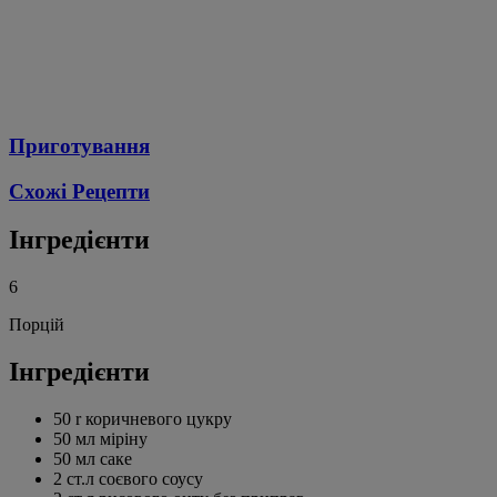
Приготування
Схожі Рецепти
Інгредієнти
6
Порцій
Інгредієнти
50 r коричневого цукру
50 мл міріну
50 мл саке
2 ст.л соєвого соусу