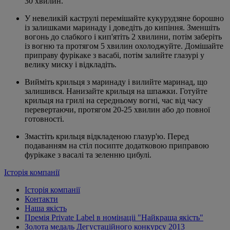
30 хвилин.
У невеликій каструлі перемішайте кукурудзяне борошно
із залишками маринаду і доведіть до кипіння. Зменшіть
вогонь до слабкого і кип'ятіть 2 хвилини, потім заберіть
із вогню та протягом 5 хвилин охолоджуйте. Домішайте
приправу фурікаке з васабі, потім залийте глазурі у
велику миску і відкладіть.
Вийміть крильця з маринаду і вилийте маринад, що
залишився. Нанизайте крильця на шпажки. Готуйте
крильця на грилі на середньому вогні, час від часу
перевертаючи, протягом 20-25 хвилин або до повної
готовності.
Змастіть крильця відкладеною глазур'ю. Перед
подаванням на стіл посипте додатковою приправою
фурікаке з васалі та зеленню цибулі.
Історія компанії
Історія компанії
Контакти
Наша якість
Премія Private Label в номінаціі "Найкраща якість"
Золота медаль Дегустаційного конкурсу 2013