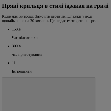
Пряні крильця в стилі ідзакая на грилі
Кулінарні хитрощі: Замочіть дерев’яні шпажки у воді
щонайменше на 30 хвилин. Це не дає їм згоріти на грилі.
15Хв
Час підготовки
30Хв
час приготування
11
Інгредієнти