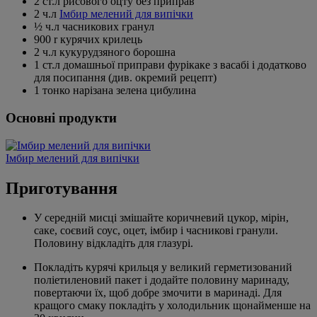
2 ст.л рисового оцту без приправ
2 ч.л
Імбир мелений для випічки
½ ч.л часникових гранул
900 r курячих крилець
2 ч.л кукурудзяного борошна
1 ст.л домашньої приправи фурікаке з васабі і додатково
для посипання (див. окремий рецепт)
1 тонко нарізана зелена цибулина
Основні продукти
Імбир мелений для випічки
Приготування
У середній мисці змішайте коричневий цукор, мірін,
саке, соєвий соус, оцет, імбир і часникові гранули.
Половину відкладіть для глазурі.
Покладіть курячі крильця у великий герметизований
поліетиленовий пакет і додайте половину маринаду,
повертаючи їх, щоб добре змочити в маринаді. Для
кращого смаку покладіть у холодильник щонайменше на