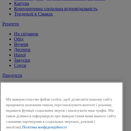
Кар'єра
Корпоративна соціальна відповідальність
Тенденції в Смаках
Рецепти
На сніданок
Обід
Вечеря
Десерти
Напої
Закуски
Соуси
Продукти
Сіль і перець
Спеції
Трави
Ми використовуємо файли cookie, щоб дозволити нашому сайту
Суміші трав
працювати належним чином, персоналізувати контент і рекламу,
До солодких страв і напоїв
надавати функції соціальних мереж і аналізувати наш трафік. Ми
Смак Вогню
також ділимося інформацією про використання вами нашого сайту
Приправи для засолки та маринування
з нашими партнерами в соціальних мережах, рекламі і
Гірчиця
аналітиці.
Політика конфіденційності