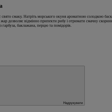
а
 свято смаку. Натріть морського окуня ароматною солодкою баск
жар дозволяє відмінно припекти рибу і отримати смачну скоринку
 гарбуза, баклажана, перцю та помідорів.
Надрукувати