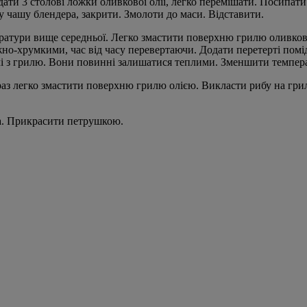
одати 3 столові ложки оливкової олії, легко перемішати. Посипа
у чашу блендера, закрити. Змолоти до маси. Відставити.
ератури вище середньої. Легко змастити поверхню грилю оливков
жно-хрумкими, час від часу перевертаючи. Додати перетерті помід
чі з грилю. Вони повинні залишатися теплими. Зменшити темпера
з легко змастити поверхню грилю олією. Викласти рибу на гриль
а. Прикрасити петрушкою.