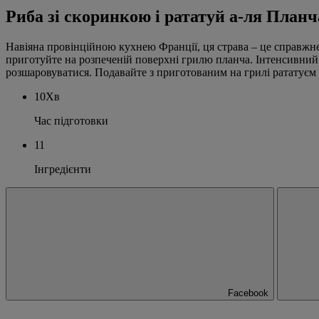
Риба зі скоринкою і рататуй а-ля Планч
Навіяна провінційною кухнею Франції, ця страва – це справжнє
приготуйте на розпеченій поверхні грилю планча. Інтенсивний 
розшаровуватися. Подавайте з приготованим на грилі рататуєм з
10Хв
Час підготовки
11
Інгредієнти
Facebook