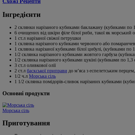
Схожі Рецепти
Інгредієнти
2 склянки нарізаного кубиками баклажану (кубиками по 1
6 очищених від шкіри філе білої риби, такої як морський о
1 ст.л нарізаної свіжої петрушки
1 склянка нарізаного кубиками червоного або помаранчево
1 склянка нарізаної кубиками білої цибулі, (кубиками по 1
1/2 склянка нарізаного кубиками жовтого гарбуза (кубика
1/2 склянка нарізаного кубиками цукіні (кубиками по 1,3 
3 ст.л оливкової олії
2 ст.л
баскської приправи
до м’яса з еспелетським перцем
1/2 ч.л
Морська сіль
1 1/2 склянка помідорів-сливок нарізаних кубиками (куби
Основні продукти
Морська сіль
Приготування