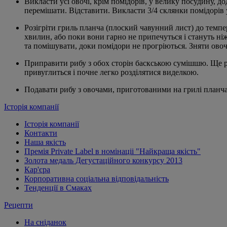
Викласти усі овочі, крім помідорів, у велику посудину, д
перемішати. Відставити. Викласти 3/4 склянки помідорів 
Розігріти гриль планча (плоский чавунний лист) до темп
хвилин, або поки вони гарно не припечуться і стануть ні
та помішувати, доки помідори не прогріються. Зняти ово
Приправити рибу з обох сторін баскською сумішшю. Ще ра
привуглиться і почне легко розділятися виделкою.
Подавати рибу з овочами, приготованими на грилі планч
Історія компанії
Історія компанії
Контакти
Наша якість
Премія Private Label в номінаціі "Найкраща якість"
Золота медаль Дегустаційного конкурсу 2013
Кар'єра
Корпоративна соціальна відповідальність
Тенденції в Смаках
Рецепти
На сніданок