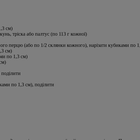
,3 см)
кунь, тріска або палтус (по 113 г кожної)
го перцю (або по 1/2 склянки кожного), нарізати кубиками по 1
,3 см)
ми по 1,3 см)
см)
, поділити
ками по 1,3 см), поділити