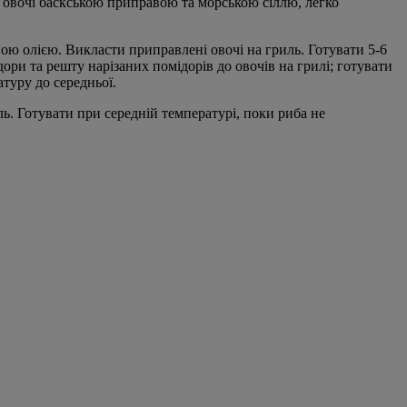
ти овочі баскською приправою та морською сіллю, легко
ою олією. Викласти приправлені овочі на гриль. Готувати 5-6
ори та решту нарізаних помідорів до овочів на грилі; готувати
туру до середньої.
. Готувати при середній температурі, поки риба не