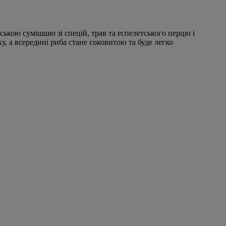
ською сумішшю зі спецій, трав та еспелетського перцю і
, а всередині риба стане соковитою та буде легко