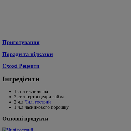
Приготування
Поради та підказки
Схожі Рецепти
Інгредієнти
1 ст.л насіння чіа
2 ст.л тертої цедри лайма
2 ч.л
Чилі гострий
1 ч.л часникового порошку
Основні продукти