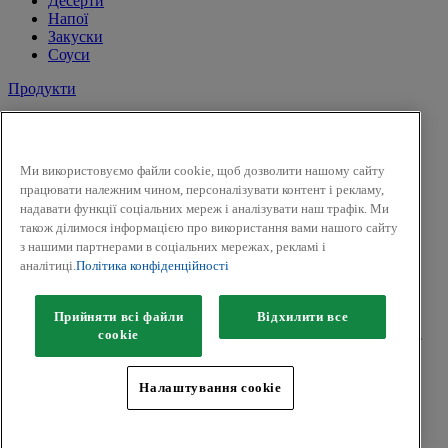
Десерти
Напої
Закуски
Соуси
Продукти
Сіль і перець
Спеції
Трави
Ми використовуємо файли cookie, щоб дозволити нашому сайту
Суміші трав
працювати належним чином, персоналізувати контент і рекламу,
До солодких страв і напоїв
надавати функції соціальних мереж і аналізувати наш трафік. Ми
Смак Вогню
також ділимося інформацією про використання вами нашого сайту
Приправи для засолки та маринування
з нашими партнерами в соціальних мережах, рекламі і
Гірчиця
аналітиці.
Політика конфіденційності
Facebook
Twitter
Прийняти всі файли
Відхилити все
Авторськ
е
право © 2026 Kamis (McCormick & Company, Inc).
сookie
Всі права захищені.
Політика конфіденційності
Налаштування cookie
Положення та умови
Політики щодо файлів cookie
Мапа сайту