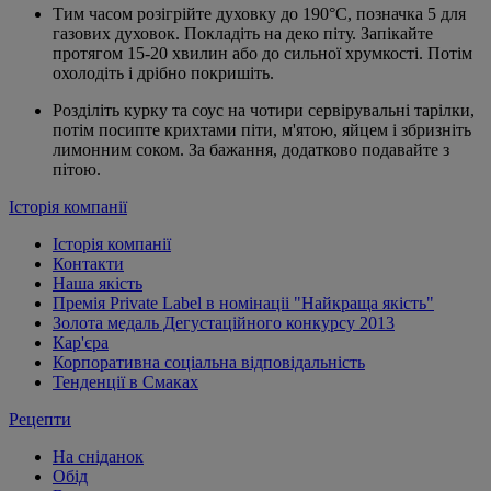
Тим часом розігрійте духовку до 190°С, позначка 5 для
газових духовок. Покладіть на деко піту. Запікайте
протягом 15-20 хвилин або до сильної хрумкості. Потім
охолодіть і дрібно покришіть.
Розділіть курку та соус на чотири сервірувальні тарілки,
потім посипте крихтами піти, м'ятою, яйцем і збризніть
лимонним соком. За бажання, додатково подавайте з
пітою.
Історія компанії
Історія компанії
Контакти
Наша якість
Премія Private Label в номінаціі "Найкраща якість"
Золота медаль Дегустаційного конкурсу 2013
Кар'єра
Корпоративна соціальна відповідальність
Тенденції в Смаках
Рецепти
На сніданок
Обід