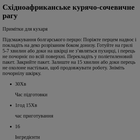
Cхідноафриканське курячо-сочевичне
рагу
Примітки для кухаря
Підсмажування болгарського перцю: Поріжте перцем надвоє і
покладіть на деко розрізаним боком донизу. Готуйте на грилі
5-7 хвилин або доки на шкірці не з’являться пухирці, і перець
не почорніє по всій поверхні. Перекладіть у поліетиленовий
пакет. Закрийте пакет. Залиште на 15 хвилин або доки перець
не охолоне настільки, щоб продовжувати роботу. Зніміть
почорнілу шкірку.
30Хв
Час підготовки
1год 15Хв
час приготування
16
Інгредієнти