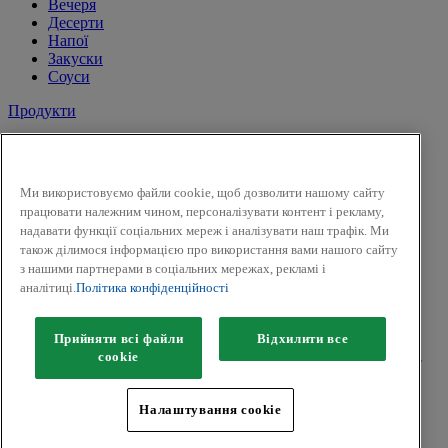
Вечеря
Десерти
Напої
Закуски
Соуси
Продукти
Сіль і перець
Спеції
Трави
Ми використовуємо файли cookie, щоб дозволити нашому сайту
Суміші трав
працювати належним чином, персоналізувати контент і рекламу,
До солодких страв і напоїв
надавати функції соціальних мереж і аналізувати наш трафік. Ми
Смак Вогню
також ділимося інформацією про використання вами нашого сайту
Приправи для засолки та маринування
з нашими партнерами в соціальних мережах, рекламі і
Гірчиця
аналітиці.
Політика конфіденційності
Facebook
Twitter
Прийняти всі файли
Відхилити все
Авторськ
е
право © 2026 Kamis (McCormick & Company, Inc).
сookie
Всі права захищені.
Політика конфіденційності
Налаштування cookie
Положення та умови
Політики щодо файлів cookie