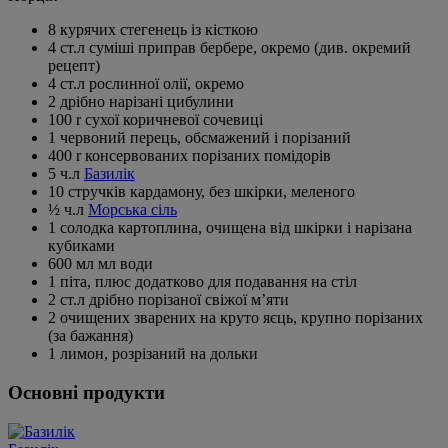
8 курячих стегенець із кісткою
4 ст.л суміші приправ бербере, окремо (див. окремий
рецепт)
4 ст.л рослинної олії, окремо
2 дрібно нарізані цибулини
100 r сухої коричневої сочевиці
1 червоний перець, обсмажений і порізаний
400 r консервованих порізаних помідорів
5 ч.л
Базилік
10 стручків кардамону, без шкірки, меленого
½ ч.л
Морська сіль
1 солодка картоплина, очищена від шкірки і нарізана
кубиками
600 мл мл води
1 піта, плюс додатково для подавання на стіл
2 ст.л дрібно порізаної свіжої м’яти
2 очищених зварених на круто яєць, крупно порізаних
(за бажання)
1 лимон, розрізаний на дольки
Основні продукти