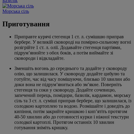
Базилік
Морська сіль
Приготування
Приправте курячі стегенця 1 ст. л. сумішшю приправ
бербере. У великій сковороді на помірно-сильному вогні
розігрійте 1 ст. л. олії. Додавайте стегенця партіями,
підрум’янюйте з обох боків, а потім виймайте зі
сковороди і відкладайте.
Зменшіть вогонь до середнього та додайте у сковороду
олію, що залишилася. У сковороду додайте цибулю та
готуйте, час від часу помішуючи, близько 10 хвилин або
доки вона не підрум’яниться або зм’якне. Поверніть
стегенця та соки у сковороду. Додайте сочевицю,
запечений перець, помідори, базилік, кардамон, морську
сіль та 3 ст. л. суміші приправ бербере, що залишилася, із
солодкою картоплею та водою. Розмішайте і доведіть до
кипіння, потім закрийте кришкою і кип’ятіть протягом
40-50 хвилин або до готовності курки і ніжної текстури
солодкої картоплі. Протягом останніх 10 хвилин
готування зніміть кришку.