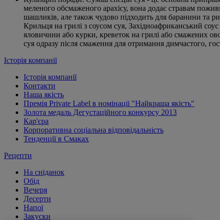
меленого обсмаженого арахісу, вона додає стравам поживн
шашликів, але також чудово підходить для баранини та ри
Крильця на грилі з соусом cуя, Західноафриканський соус
яловичини або курки, креветок на грилі або смажених ов
суя одразу після смаження для отримання димчастого, гост
Історія компанії
Історія компанії
Контакти
Наша якість
Премія Private Label в номінаціі "Найкраща якість"
Золота медаль Дегустаційного конкурсу 2013
Кар'єра
Корпоративна соціальна відповідальність
Тенденції в Смаках
Рецепти
На сніданок
Обід
Вечеря
Десерти
Напої
Закуски