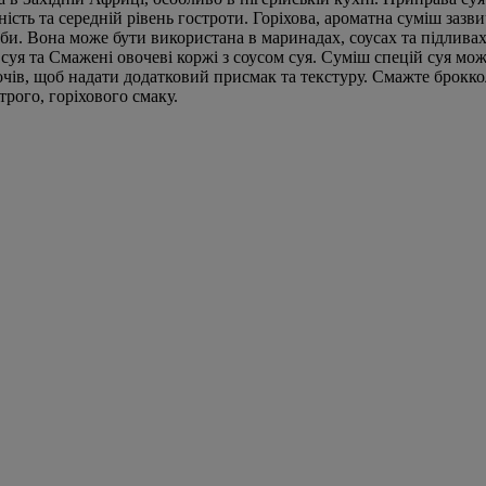
ість та середній рівень гостроти. Горіхова, ароматна суміш зазв
би. Вона може бути використана в маринадах, соусах та підлива
 cуя та Смажені овочеві коржі з соусом cуя. Суміш спецій суя мо
очів, щоб надати додатковий присмак та текстуру. Смажте брокк
рого, горіхового смаку.