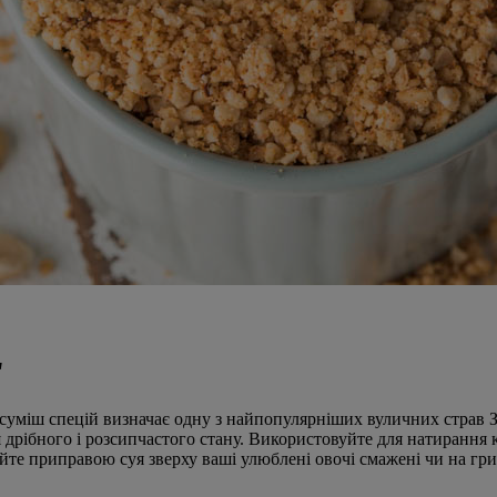
"
уміш спецій визначає одну з найпопулярніших вуличних страв За
 дрібного і розсипчастого стану. Використовуйте для натирання 
те приправою cуя зверху ваші улюблені овочі смажені чи на грил