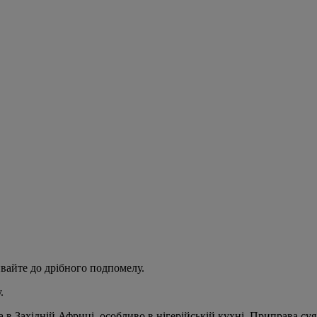
ивайте до дрібного подпомелу.
.
 в Західній Африці, особливо в нігерійській кухні. Приправа суя