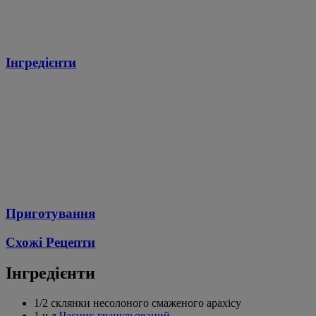
Інгредієнти
Приготування
Схожі Рецепти
Інгредієнти
1/2 склянки несолоного смаженого арахісу
1 ч.л
Часник гранульований