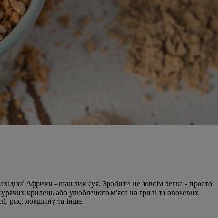
хідної Африки - шашлик суя. Зробити це зовсім легко - просто
курячих крилець або улюбленого м'яса на грилі та овочевих
і, рис, локшину та інше.