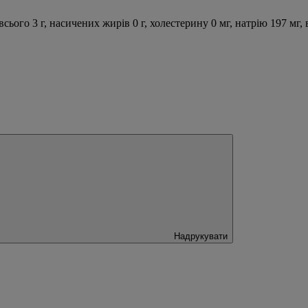
ого 3 г, насичених жирів 0 г, холестерину 0 мг, натрію 197 мг, вуг
Надрукувати