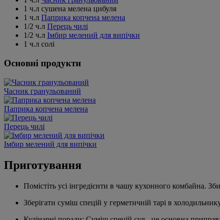
1 ч.л cушена мелена цибуля
1 ч.л
Паприка копчена мелена
1/2 ч.л
Перець чилі
1/2 ч.л
Імбир мелений для випічки
1 ч.л солі
Основні продукти
Часник гранульований
Паприка копчена мелена
Перець чилі
Імбир мелений для випічки
Приготування
Помістіть усі інгредієнти в чашу кухонного комбайна. Зб
Зберігати суміш спецій у герметичній тарі в холодильнику
Кулінарні поради: Суміш спецій суя - це основна приправа