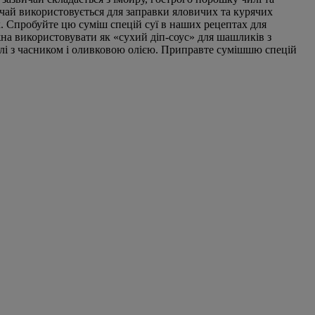
ичай використовується для заправки яловичих та курячих
х. Спробуйте цю суміш спецій суї в наших рецептах для
жна використовувати як «сухий діп-соус» для шашликів з
олі з часником і оливковою олією. Приправте сумішшю спецій