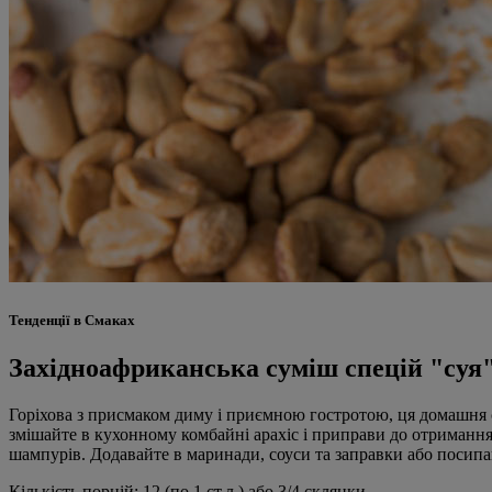
Тенденції в Смаках
Західноафриканська суміш спецій "суя
Горіхова з присмаком диму і приємною гостротою, ця домашня с
змішайте в кухонному комбайні арахіс і приправи до отримання
шампурів. Додавайте в маринади, соуси та заправки або посипай
Кількість порцій: 12 (по 1 ст.л.) або 3/4 склянки