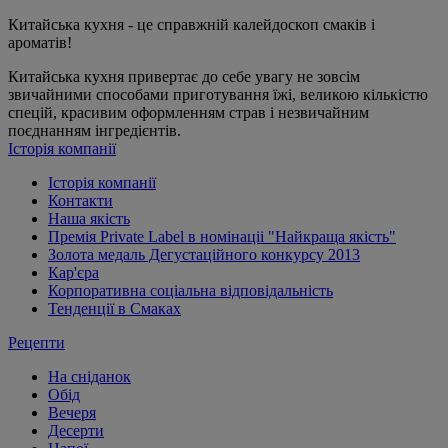
Китайська кухня - це справжній калейдоскоп смаків і
ароматів!
Китайська кухня привертає до себе увагу не зовсім
звичайними способами приготування їжі, великою кількістю
спецій, красивим оформленням страв і незвичайним
поєднанням інгредієнтів.
Історія компанії
Історія компанії
Контакти
Наша якість
Премія Private Label в номінаціі "Найкраща якість"
Золота медаль Дегустаційного конкурсу 2013
Кар'єра
Корпоративна соціальна відповідальність
Тенденції в Смаках
Рецепти
На сніданок
Обід
Вечеря
Десерти