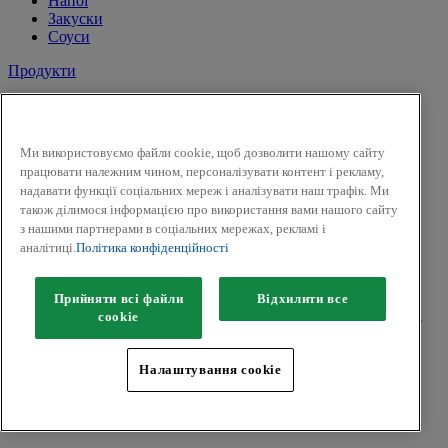
Напої
Закуски
Соуси
Продукти
Сіль і перець
Спеції
Трави
Ми використовуємо файли cookie, щоб дозволити нашому сайту
Суміші трав
працювати належним чином, персоналізувати контент і рекламу,
До солодких страв і напоїв
надавати функції соціальних мереж і аналізувати наш трафік. Ми
Смак Вогню
також ділимося інформацією про використання вами нашого сайту
Приправи для засолки та маринування
з нашими партнерами в соціальних мережах, рекламі і
Гірчиця
аналітиці.
Політика конфіденційності
Facebook
Twitter
Прийняти всі файли
Відхилити все
Авторськ
е
право © 2026 Kamis (McCormick & Company, Inc).
сookie
Всі права захищені.
Політика конфіденційності
Налаштування cookie
Положення та умови
Політики щодо файлів cookie
Мапа сайту