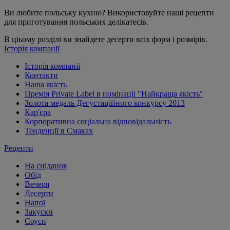
Ви любите польську кухню? Використовуйте наші рецепти
для приготування польських делікатесів.
В ціьому розділі ви знайдете десерти всіх форм і розмірів.
Історія компанії
Історія компанії
Контакти
Наша якість
Премія Private Label в номінаціі "Найкраща якість"
Золота медаль Дегустаційного конкурсу 2013
Кар'єра
Корпоративна соціальна відповідальність
Тенденції в Смаках
Рецепти
На сніданок
Обід
Вечеря
Десерти
Напої
Закуски
Соуси