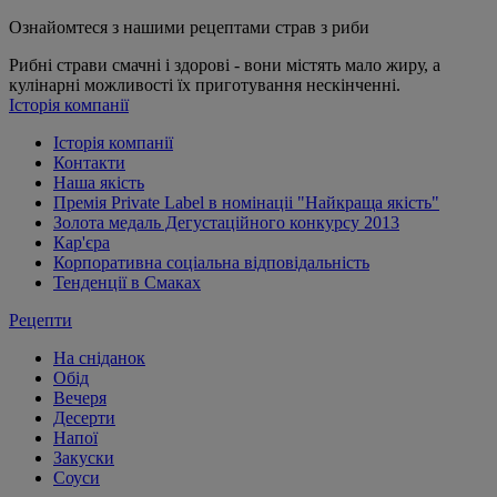
Ознайомтеся з нашими рецептами страв з риби
Рибні страви смачні і здорові - вони містять мало жиру, а
кулінарні можливості їх приготування нескінченні.
Історія компанії
Історія компанії
Контакти
Наша якість
Премія Private Label в номінаціі "Найкраща якість"
Золота медаль Дегустаційного конкурсу 2013
Кар'єра
Корпоративна соціальна відповідальність
Тенденції в Смаках
Рецепти
На сніданок
Обід
Вечеря
Десерти
Напої
Закуски
Соуси