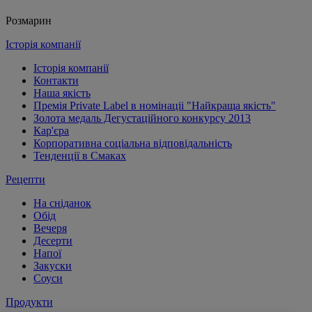
Розмарин
Історія компанії
Історія компанії
Контакти
Наша якість
Премія Private Label в номінаціі "Найкраща якість"
Золота медаль Дегустаційного конкурсу 2013
Кар'єра
Корпоративна соціальна відповідальність
Тенденції в Смаках
Рецепти
На сніданок
Обід
Вечеря
Десерти
Напої
Закуски
Соуси
Продукти