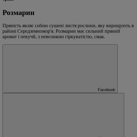
Розмарин
Пряність являє собою сушені листя рослини, яку вирощують в
районі Середземномор'я. Розмарин має сильний пряний
аромат і пекучй, з невеликою гіркуватістю, смак.
Facebook