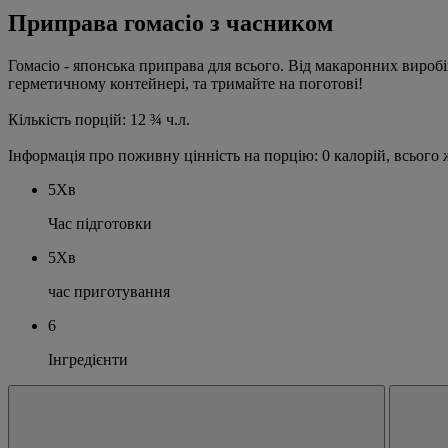
Приправа гомасіо з часником
Гомасіо - японська приправа для всього. Від макаронних виробі
герметичному контейнері, та тримайте на поготові!
Кількість порцій: 12 ¾ ч.л.
Інформація про поживну цінність на порцію: 0 калорій, всього жи
5Хв
Час підготовки
5Хв
час приготування
6
Інгредієнти