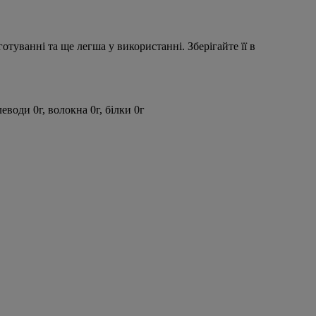
туванні та ще легша у використанні. Зберігайте її в
еводи 0г, волокна 0г, білки 0г