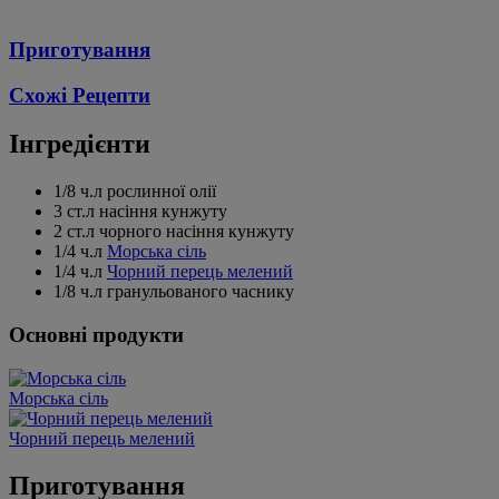
Приготування
Схожі Рецепти
Інгредієнти
1/8 ч.л рослинної олії
3 ст.л насіння кунжуту
2 ст.л чорного насіння кунжуту
1/4 ч.л
Морська сіль
1/4 ч.л
Чорний перець мелений
1/8 ч.л гранульованого часнику
Основні продукти
Морська сіль
Чорний перець мелений
Приготування