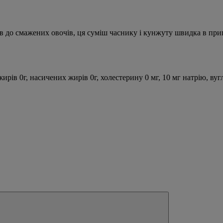
в до смажених овочів, ця суміш часнику і кунжуту швидка в приго
рів 0г, насичених жирів 0г, холестерину 0 мг, 10 мг натрію, вугл