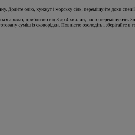
у. Додйте олію, кунжут і морську сіль; перемішуйте доки спеції 
иться аромат, приблизно від 3 до 4 хвилин, часто перемішуючи. З
товану суміш із сковорідки. Повністю охолодіть і зберігайте в 