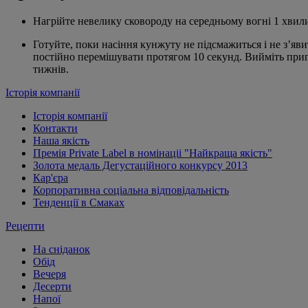
Нагрійте невелику сковороду на середньому вогні 1 хвилин
Готуйте, поки насіння кунжуту не підсмажиться і не з’яв
постійно перемішувати протягом 10 секунд. Вийміть приго
тижнів.
Історія компанії
Історія компанії
Контакти
Наша якість
Премія Private Label в номінаціі "Найкраща якість"
Золота медаль Дегустаційного конкурсу 2013
Кар'єра
Корпоративна соціальна відповідальність
Тенденції в Смаках
Рецепти
На сніданок
Обід
Вечеря
Десерти
Напої