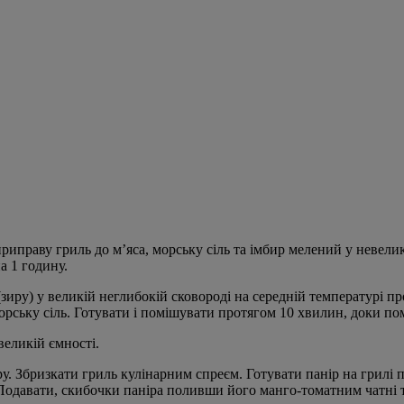
риправу гриль до м’яса, морську сіль та імбир мелений у невели
а 1 годину.
иру) у великій неглибокій сковороді на середній температурі п
орську сіль. Готувати і помішувати протягом 10 хвилин, доки пом
великій ємності.
. Збризкати гриль кулінарним спреєм. Готувати панір на грилі п
 Подавати, скибочки паніра поливши його манго-томатним чатні т