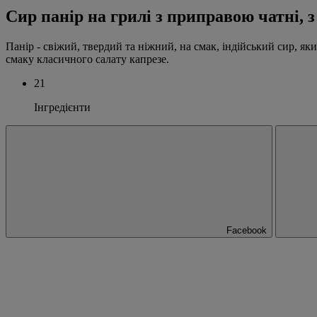
Сир панір на грилі з приправою чатні, з
Панір - свіжий, твердий та ніжний, на смак, індійський сир, як
смаку класичного салату капрезе.
21
Інгредієнти
Facebook