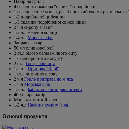
Панір на грилі:
4 середніх помідора “сливка”, подрібнені
1 середнє спіле манго, розрізане скибочками розміром до 
1/2 подрібненої цибулини
1/3 склянка подрібненої свіжої кінзи
2 ч.л сиропу агави*
1/2 ч.л меленої кориці
1/4 ч.л
Морська сіль
Заправка з карі:
50 мл оливкової олії
2 ст.л білого бальзамічного оцту
175 мл простого йогурту
2 ст.л
Гостра гірчиця
1/2 ч.л
Припрва "Карі"
1 ст.л лимонного соку
2 ч.л
Гриль приправа до м’яса
1 ч.л
Морська сіль
1/2 ч.л
Імбир мелений для випічки
400 r сира панір
Манго-томатний чатні:
1/2 ч.л
Насіння куміну (зіра)
Основні продукти