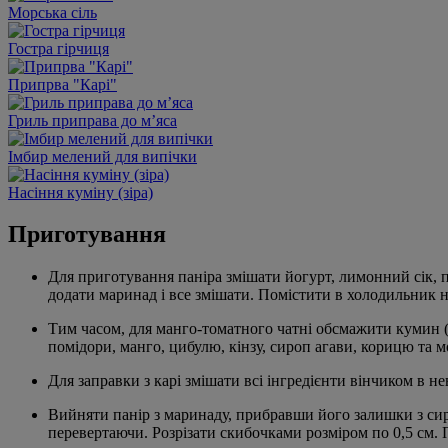
Морська сіль
Гостра гірчиця
Припрва "Карі"
Гриль приправа до м’яса
Імбир мелений для випічки
Насіння куміну (зіра)
Приготування
Для приготування паніра змішати йогурт, лимонний сік, п
додати маринад і все змішати. Помістити в холодильник н
Тим часом, для манго-томатного чатні обсмажити кумин (з
помідори, манго, цибулю, кінзу, сироп агави, корицю та м
Для заправки з карі змішати всі інгредієнти вінчиком в не
Вийняти панір з маринаду, прибравши його залишки з сиру
перевертаючи. Розрізати скибочками розміром по 0,5 см.