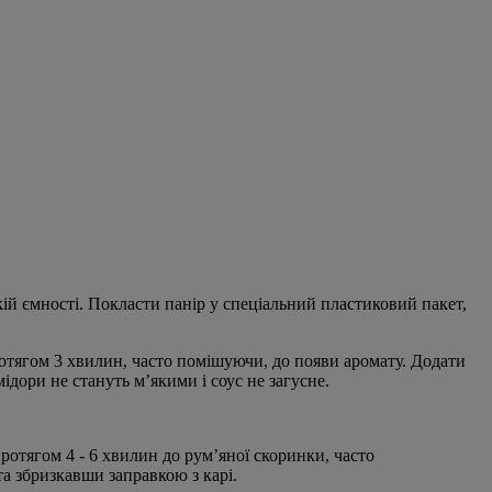
кій ємності. Покласти панір у спеціальний пластиковий пакет,
ротягом 3 хвилин, часто помішуючи, до появи аромату. Додати
ідори не стануть м’якими і соус не загусне.
ротягом 4 - 6 хвилин до рум’яної скоринки, часто
а збризкавши заправкою з карі.